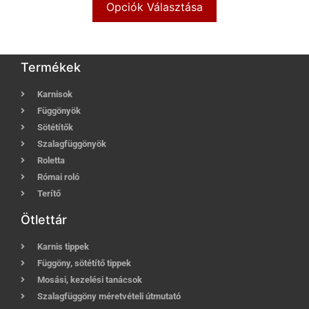
Opciók Választása
Termékek
Karnisok
Függönyök
Sötétítők
Szalagfüggönyök
Roletta
Római roló
Terítő
Ötlettár
Karnis tippek
Függöny, sötétítő tippek
Mosási, kezelési tanácsok
Szalagfüggöny méretvételi útmutató