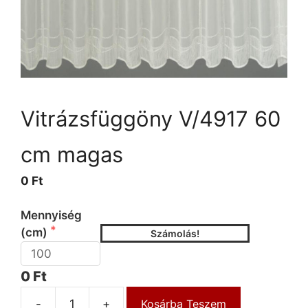
Vitrázsfüggöny V/4917 60
cm magas
0 Ft
Mennyiség
(cm)
Számolás!
0 Ft
-
+
Kosárba Teszem