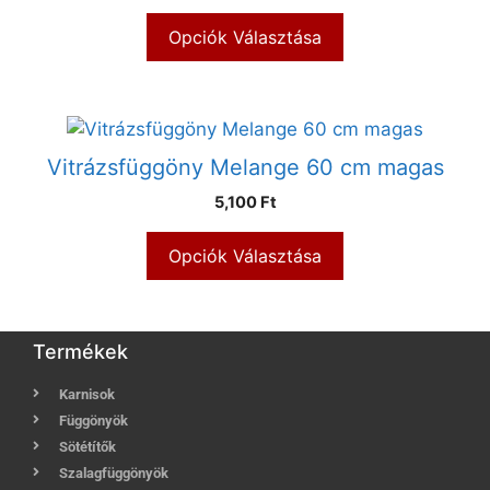
Opciók Választása
Vitrázsfüggöny Melange 60 cm magas
5,100 Ft
Opciók Választása
Termékek
Karnisok
Függönyök
Sötétítők
Szalagfüggönyök