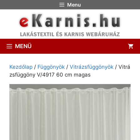
Menu
MENÜ
Kezdőlap
/
Függönyök
/
Vitrázsfüggönyök
/ Vitrá
zsfüggöny V/4917 60 cm magas