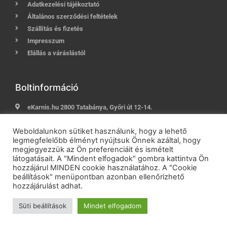
Adatkezelési tájékoztató
Általános szerződési feltételek
Szállítás és fizetés
Impresszum
Elállás a váráslástól
Boltinformáció
eKarnis.hu 2800 Tatabánya, Győri út 12-14.
Hívj most:
+36 (30) 239-9937
Weboldalunkon sütiket használunk, hogy a lehető
E-mail:
info@ekarnis.hu
legmegfelelőbb élményt nyújtsuk Önnek azáltal, hogy
megjegyezzük az Ön preferenciáit és ismételt
látogatásait. A "Mindent elfogadok" gombra kattintva Ön
hozzájárul MINDEN cookie használatához. A "Cookie
2021 © eKarnis.hu
| Karnis és Függöny Webáruház | Minden
beállítások" menüpontban azonban ellenőrizhető
jog fenntartva!
hozzájárulást adhat.
Powered by
Online Üzletépítés
Süti beállítások
Mindet elfogadom