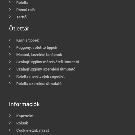
Roletta
Római roló
Terítő
Ötlettár
Karnis tippek
Függöny, sötétítő tippek
Mosási, kezelési tanácsok
Szalagfüggöny méretvételi útmutató
Szalagfüggöny szerelési útmutató
Roletta méretvételi segédlet
Roletta szerelési útmutató
Információk
Kapcsolat
Rólunk
Cookie-szabályzat