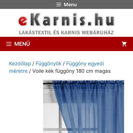
Menu
MENÜ
Kezdőlap
/
Függönyök
/
Függöny egyedi
méretre
/ Voile kék függöny 180 cm magas