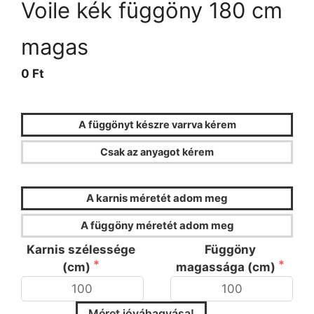
Voile kék függöny 180 cm
magas
0 Ft
A függönyt készre varrva kérem
Csak az anyagot kérem
FÜGGÖNYKALKULÁTOR
A karnis méretét adom meg
A függöny méretét adom meg
Karnis szélessége
Függöny
(cm)
magassága (cm)
Méret jóváhagyása!