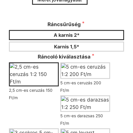
Kérjük válassza ki a ráncsűrűséget és a
ráncoló típusát!
Ráncsűrűség
A karnis 2*
Karnis 1,5*
Ráncoló kiválasztása
5 cm-es ceruzás 200
2,5 cm-es ceruzás 150
Ft/m
Ft/m
5 cm-es darazsas 250
Ft/m