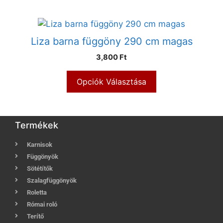
Liza barna függöny 290 cm magas
3,800 Ft
Opciók Választása
Termékek
Karnisok
Függönyök
Sötétítők
Szalagfüggönyök
Roletta
Római roló
Terítő