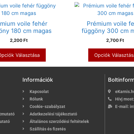
mium voile fehér
Prémium voile f
öny 180 cm magas
függöny 300 cm 
2,200 Ft
2,700 Ft
Opciók Választása
Opciók Választás
Információk
Boltinfor
Kapcsolat
eKarnis.h
Rólunk
Hívj most
Cookie-szabályzat
E-mail:
in
útmutató
Adatkezelési tájékoztató
utató
Általános szerződési feltételek
Szállítás és fizetés