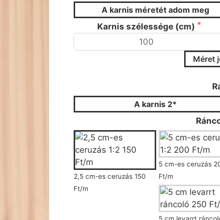
A karnis méretét adom meg
Karnis szélessége (cm)
Méret 
Kérjük válassza ki a r
R
A karnis 2*
Ránco
5 cm-es ceruzás 2
2,5 cm-es ceruzás 150
Ft/m
Ft/m
5 cm levarrt ránco