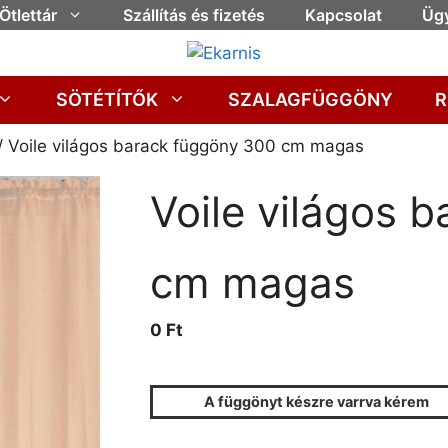
Ötlettár
Szállítás és fizetés
Kapcsolat
Ügy
SÖTÉTÍTŐK
SZALAGFÜGGÖNY
R
/ Voile világos barack függöny 300 cm magas
Voile világos 
cm magas
0 Ft
A függönyt készre varrva kérem
FÜGG