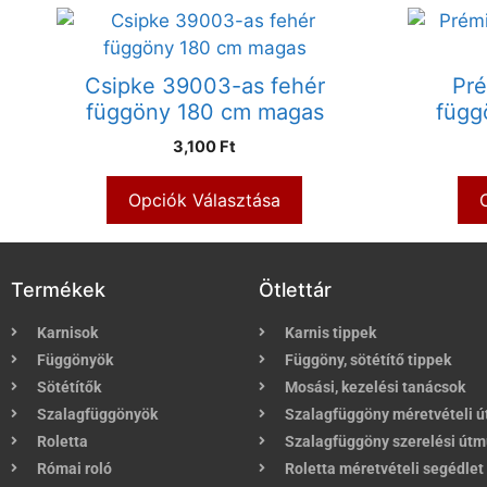
Csipke 39003-as fehér
Pré
függöny 180 cm magas
függ
3,100 Ft
Opciók Választása
Termékek
Ötlettár
Karnisok
Karnis tippek
Függönyök
Függöny, sötétítő tippek
Sötétítők
Mosási, kezelési tanácsok
Szalagfüggönyök
Szalagfüggöny méretvételi 
Roletta
Szalagfüggöny szerelési útm
Római roló
Roletta méretvételi segédlet