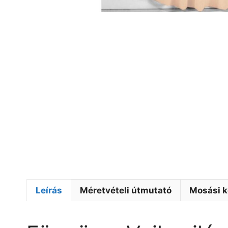
Leírás
Méretvételi útmutató
Mosási k