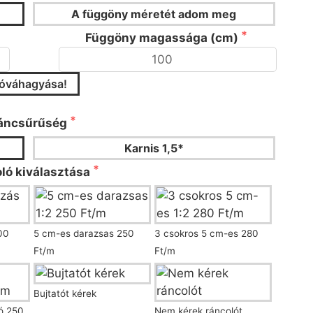
A függöny méretét adom meg
Függöny magassága (cm)
jóváhagyása!
áncsűrűséget és a ráncoló típusát!
áncsűrűség
Karnis 1,5*
ló kiválasztása
00
5 cm-es darazsas 250
3 csokros 5 cm-es 280
Ft/m
Ft/m
Bujtatót kérek
ló 250
Nem kérek ráncolót