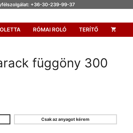
félszolgálat: +36-30-239-99-37
OLETTA
RÓMAI ROLÓ
TERÍTŐ
barack függöny 300
Csak az anyagot kérem
ÖNYKALKULÁTOR