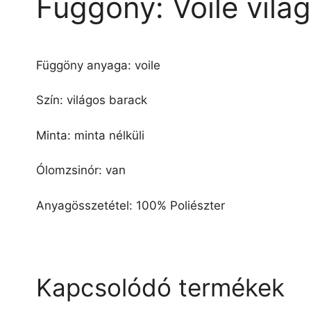
Függöny: Voile vil
Függöny anyaga: voile
Szín: világos barack
Minta: minta nélküli
Ólomzsinór: van
Anyagösszetétel: 100% Poliészter
Kapcsolódó termékek