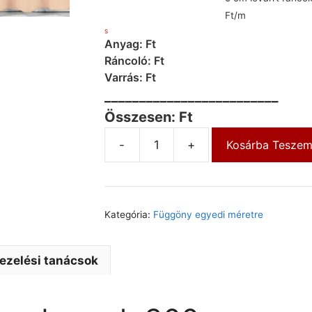
Ft/m
S
Anyag: Ft
Ráncoló: Ft
Varrás: Ft
_________________________
Összesen: Ft
-
+
Kosárba Tesze
Kategória:
Függöny egyedi méretre
ezelési tanácsok