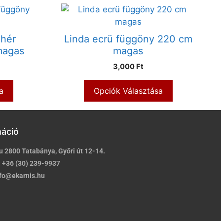
ehér
Linda ecrü függöny 220 cm
magas
magas
3,000 Ft
a
Opciók Választása
máció
u 2800 Tatabánya, Győri út 12-14.
:
+36 (30) 239-9937
fo@ekarnis.hu