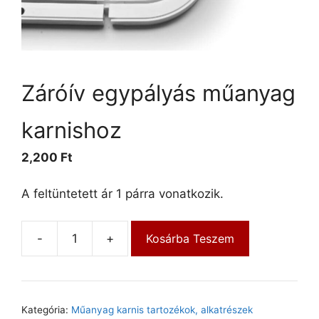
Záróív egypályás műanyag
karnishoz
2,200
Ft
A feltüntetett ár 1 párra vonatkozik.
-
+
Kosárba Teszem
Kategória:
Műanyag karnis tartozékok, alkatrészek