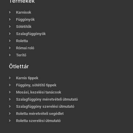
Termékek
Karnisok
Függönyök
Sötétítők
Szalagfüggönyök
Roletta
Római roló
Terítő
Ötlettár
Karnis tippek
Függöny, sötétítő tippek
Mosási, kezelési tanácsok
Szalagfüggöny méretvételi útmutató
Szalagfüggöny szerelési útmutató
Roletta méretvételi segédlet
Roletta szerelési útmutató