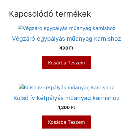
Kapcsolódó termékek
Végzáró egypályás műanyag karnishoz
490
Ft
Kosárba Teszem
Külső ív kétpályás műanyag karnishoz
1,200
Ft
Kosárba Teszem