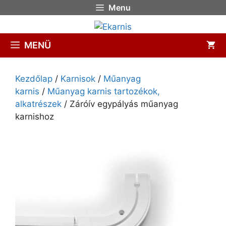
Menu
MENÜ
Kezdőlap
/
Karnisok
/
Műanyag
karnis
/
Műanyag karnis tartozékok,
alkatrészek
/ Záróív egypályás műanyag
karnishoz