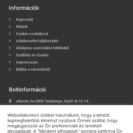
Információk
Kapcsolat
Rólunk
Cookie-szabályzat
Adatkezelési tájékoztató
Általános szerződési feltételek
Szállítás és fizetés
Impresszum
Elállás a váráslástól
Boltinformáció
eKarnis.hu 2800 Tatabánya, Győri út 12-14.
Hívj most:
+36 (30) 239-9937
Weboldalunkon sütiket használunk, hogy a lehető
E-mail:
info@ekarnis.hu
legmegfelelőbb élményt nyújtsuk Önnek azáltal, hogy
megjegyezzük az Ön preferenciáit és ismételt
látogatásait. A "Mindent elfogadok" gombra kattintva Ön