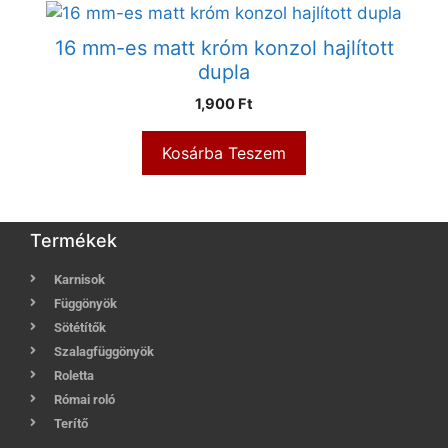
16 mm-es matt króm konzol hajlított
dupla
1,900
Ft
Kosárba Teszem
Termékek
Karnisok
Függönyök
Sötétítők
Szalagfüggönyök
Roletta
Római roló
Terítő