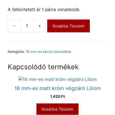
A feltüntetett ár 1 párra vonatkozik.
-
+
Kosárba Teszem
Kategória:
16 mm-es karnis tartozékok
Kapcsolódó termékek
16 mm-es matt króm végzáró Liliom
1,420
Ft
Kosárba Teszem