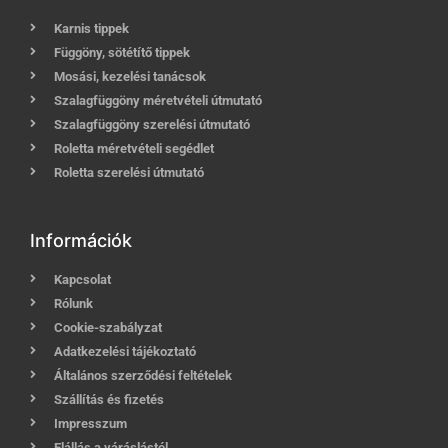
Karnis tippek
Függöny, sötétítő tippek
Mosási, kezelési tanácsok
Szalagfüggöny méretvételi útmutató
Szalagfüggöny szerelési útmutató
Roletta méretvételi segédlet
Roletta szerelési útmutató
Információk
Kapcsolat
Rólunk
Cookie-szabályzat
Adatkezelési tájékoztató
Általános szerződési feltételek
Szállítás és fizetés
Impresszum
Elállás a váráslástól