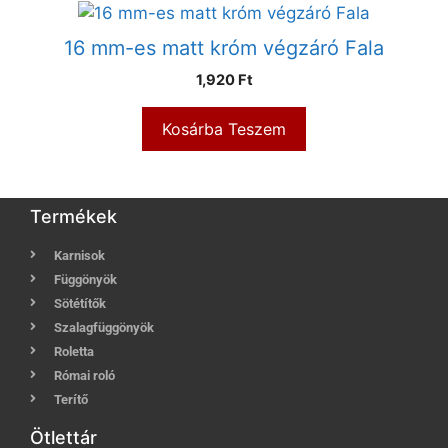
16 mm-es matt króm végzáró Fala
1,920
Ft
Kosárba Teszem
Termékek
Karnisok
Függönyök
Sötétítők
Szalagfüggönyök
Roletta
Római roló
Terítő
Ötlettár