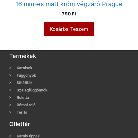
16 mm-es matt króm végzáró Prague
790
Ft
Kosárba Teszem
Termékek
Karnisok
Függönyök
Sötétítők
Szalagfüggönyök
Roletta
Római roló
Terítő
Ötlettár
Karnis tippek