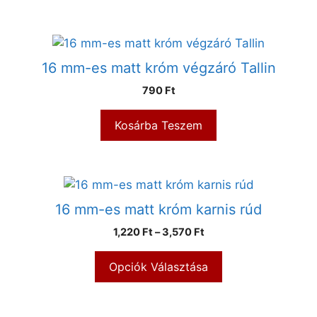
16 mm-es matt króm végzáró Tallin
790
Ft
Kosárba Teszem
16 mm-es matt króm karnis rúd
1,220
Ft
–
3,570
Ft
Opciók Választása