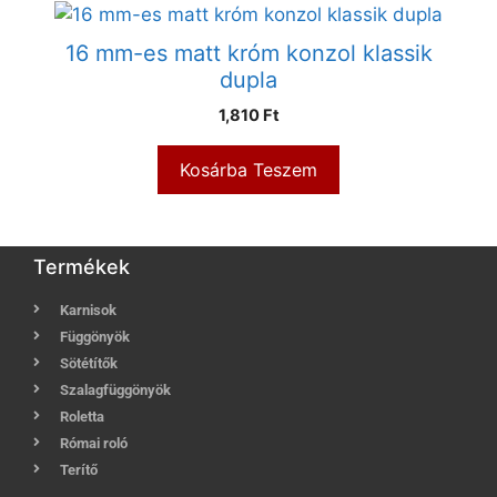
16 mm-es matt króm konzol klassik
dupla
1,810
Ft
Kosárba Teszem
Termékek
Karnisok
Függönyök
Sötétítők
Szalagfüggönyök
Roletta
Római roló
Terítő