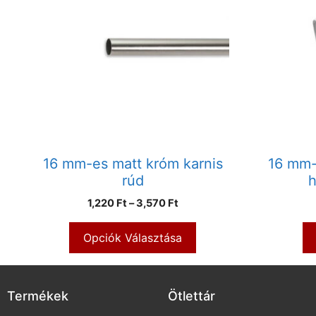
16 mm-es matt króm karnis
16 mm-
rúd
h
1,220
Ft
–
3,570
Ft
Opciók Választása
Termékek
Ötlettár