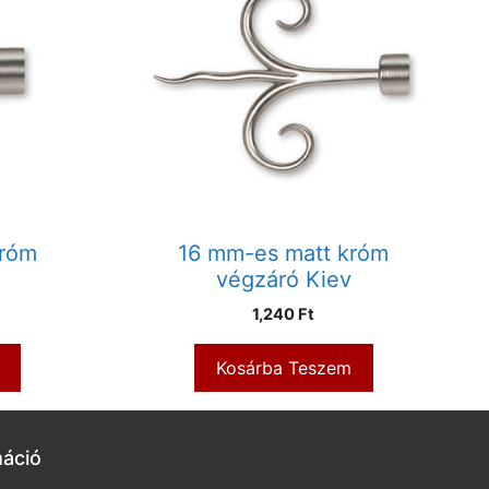
króm
16 mm-es matt króm
végzáró Kiev
1,240
Ft
Kosárba Teszem
máció