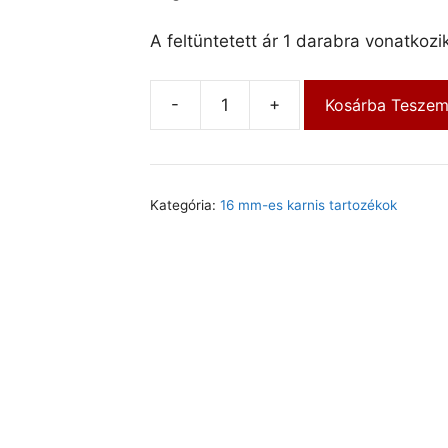
A feltüntetett ár 1 darabra vonatkozik
-
+
Kosárba Tesze
Kategória:
16 mm-es karnis tartozékok