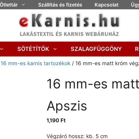
Ötlettár
Szállítás és fizetés
Kapcsolat
Ügy
SÖTÉTÍTŐK
SZALAGFÜGGÖNY
R
/
16 mm-es karnis tartozékok
/ 16 mm-es matt króm vég
16 mm-es matt
Apszis
1,190
Ft
Végzáró hossz: kb. 5 cm