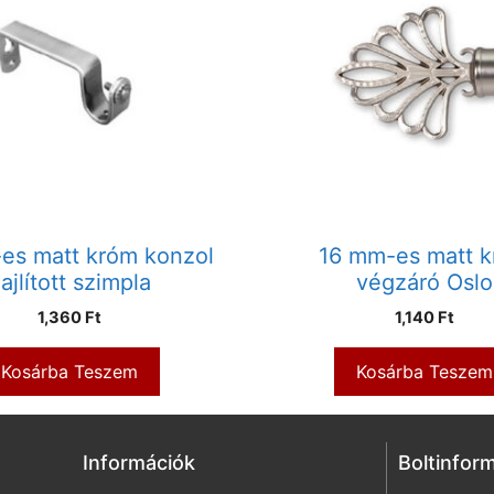
es matt króm konzol
16 mm-es matt 
ajlított szimpla
végzáró Oslo
1,360
Ft
1,140
Ft
Kosárba Teszem
Kosárba Teszem
Információk
Boltinfor