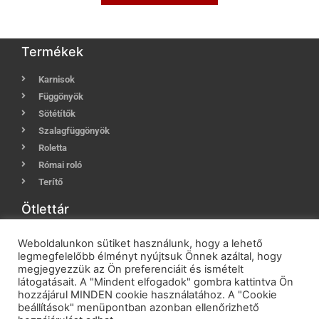
Termékek
Karnisok
Függönyök
Sötétítők
Szalagfüggönyök
Roletta
Római roló
Terítő
Ötlettár
Karnis tippek
Weboldalunkon sütiket használunk, hogy a lehető
Függöny, sötétítő tippek
legmegfelelőbb élményt nyújtsuk Önnek azáltal, hogy
megjegyezzük az Ön preferenciáit és ismételt
Mosási, kezelési tanácsok
látogatásait. A "Mindent elfogadok" gombra kattintva Ön
Szalagfüggöny méretvételi útmutató
hozzájárul MINDEN cookie használatához. A "Cookie
Szalagfüggöny szerelési útmutató
beállítások" menüpontban azonban ellenőrizhető