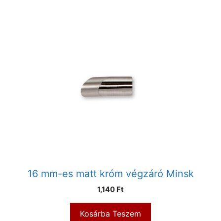
16 mm-es matt króm végzáró Minsk
1,140
Ft
Kosárba Teszem