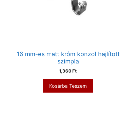
16 mm-es matt króm konzol hajlított
szimpla
1,360
Ft
Kosárba Teszem