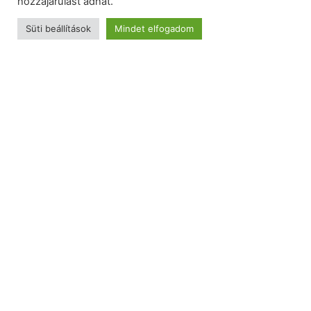
hozzájárulást adhat.
Roletta méretvételi segédlet
Roletta szerelési útmutató
Süti beállítások
Mindet elfogadom
Információk
Kapcsolat
Rólunk
Cookie-szabályzat
Adatkezelési tájékoztató
Általános szerződési feltételek
Szállítás és fizetés
Impresszum
Elállás a váráslástól
Boltinformáció
eKarnis.hu 2800 Tatabánya, Győri út 12-14.
Hívj most:
+36 (30) 239-9937