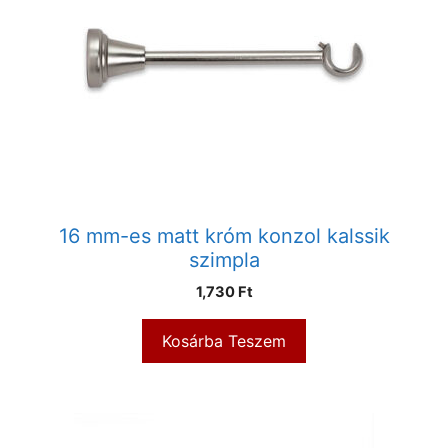
16 mm-es matt króm konzol kalssik
szimpla
1,730
Ft
Kosárba Teszem