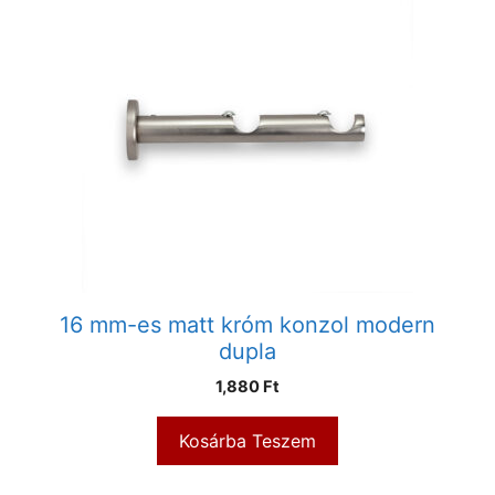
16 mm-es matt króm konzol modern
dupla
1,880
Ft
Kosárba Teszem