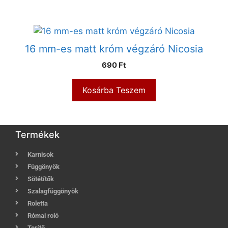
16 mm-es matt króm végzáró Nicosia
690
Ft
Kosárba Teszem
Termékek
Karnisok
Függönyök
Sötétítők
Szalagfüggönyök
Roletta
Római roló
Terítő