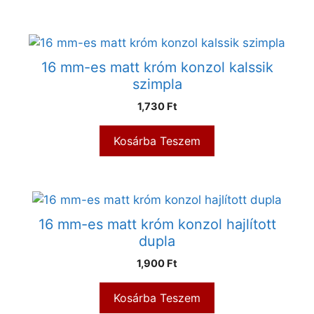
16 mm-es matt króm konzol kalssik
szimpla
1,730
Ft
Kosárba Teszem
16 mm-es matt króm konzol hajlított
dupla
1,900
Ft
Kosárba Teszem