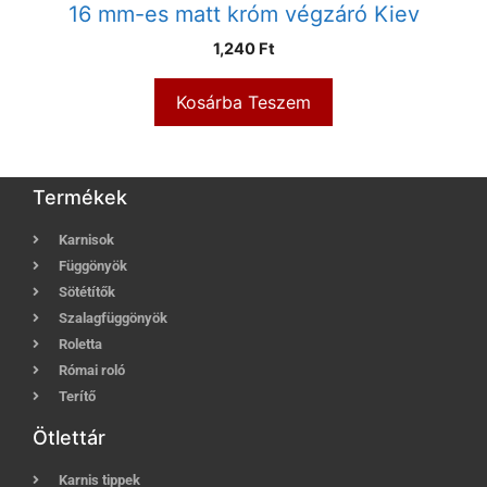
16 mm-es matt króm végzáró Kiev
1,240
Ft
Kosárba Teszem
Termékek
Karnisok
Függönyök
Sötétítők
Szalagfüggönyök
Roletta
Római roló
Terítő
Ötlettár
Karnis tippek