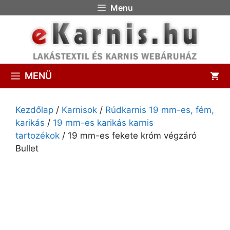
Menu
MENÜ
Kezdőlap
/
Karnisok
/
Rúdkarnis 19 mm-es, fém,
karikás
/
19 mm-es karikás karnis
tartozékok
/ 19 mm-es fekete króm végzáró
Bullet