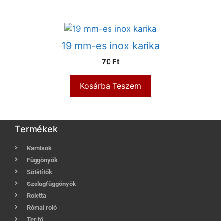
19 mm-es inox karika
70
Ft
Kosárba Teszem
Termékek
Karnisok
Függönyök
Sötétítők
Szalagfüggönyök
Roletta
Római roló
Terítő