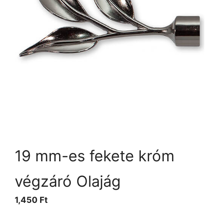
19 mm-es fekete króm
végzáró Olajág
1,450
Ft