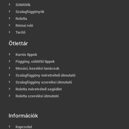
Sötétítők
Szalagfüggönyök
Roletta
Római roló
Terítő
Ötlettár
Karnis tippek
Függöny, sötétítő tippek
Mosási, kezelési tanácsok
Szalagfüggöny méretvételi útmutató
Szalagfüggöny szerelési útmutató
Roletta méretvételi segédlet
Roletta szerelési útmutató
Információk
Kapcsolat