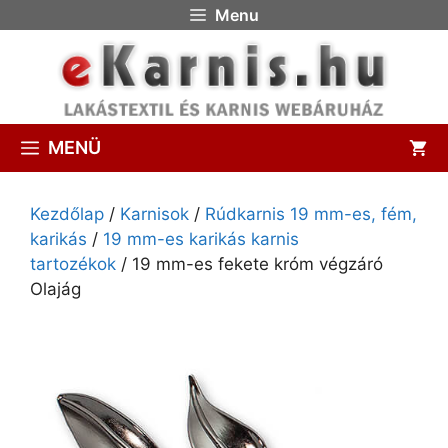
Menu
MENÜ
Kezdőlap
/
Karnisok
/
Rúdkarnis 19 mm-es, fém,
karikás
/
19 mm-es karikás karnis
tartozékok
/ 19 mm-es fekete króm végzáró
Olajág