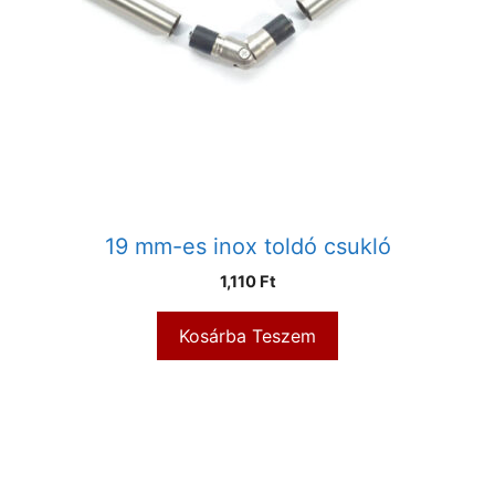
19 mm-es inox toldó csukló
1,110
Ft
Kosárba Teszem