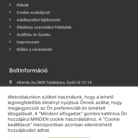
Rólunk
Cookie-szabályzat
Adatkezelési tájékoztató
Általános szerződési feltételek
Szállítás és fizetés
Impresszum
Elállás a váráslástól
Boltinformáció
eKarnis.hu 2800 Tatabánya, Győri út 12-14.
Hívj most:
+36 (30) 239-9937
Weboldalunkon sütiket használunk, hogy a lehető
E-mail:
info@ekarnis.hu
legmegfelelőbb élményt nyújtsuk Önnek azáltal, hogy
megjegyezzük az Ön preferenciáit és ismételt
látogatásait. A "Mindent elfogadok" gombra kattintva Ön
hozzájárul MINDEN cookie használatához. A "Cookie
2021 © eKarnis.hu
| Karnis és Függöny Webáruház | Minden
beállítások" menüpontban azonban ellenőrizhető
jog fenntartva!
hozzájárulást adhat.
Powered by
Online Üzletépítés