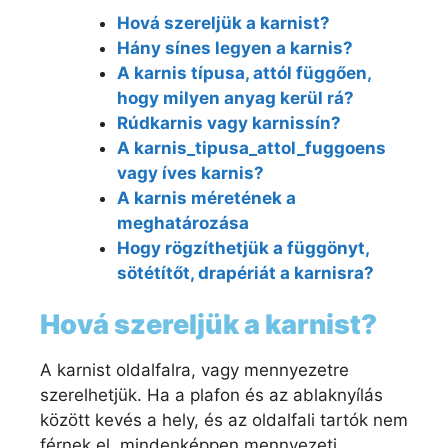
Hová szereljük a karnist?
Hány sínes legyen a karnis?
A karnis típusa, attól függően,
hogy milyen anyag kerül rá?
Rúdkarnis vagy karnissín?
A karnis_tipusa_attol_fuggoens
vagy íves karnis?
A karnis méretének a
meghatározása
Hogy rögzíthetjük a függönyt,
sötétítőt, drapériát a karnisra?
Hová szereljük a karnist?
A karnist oldalfalra, vagy mennyezetre
szerelhetjük. Ha a plafon és az ablaknyílás
között kevés a hely, és az oldalfali tartók nem
férnek el, mindenképpen mennyezeti