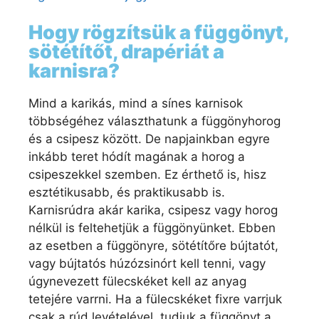
Hogy rögzítsük a függönyt,
sötétítőt, drapériát a
karnisra?
Mind a karikás, mind a sínes karnisok
többségéhez választhatunk a függönyhorog
és a csipesz között. De napjainkban egyre
inkább teret hódít magának a horog a
csipeszekkel szemben. Ez érthető is, hisz
esztétikusabb, és praktikusabb is.
Karnisrúdra akár karika, csipesz vagy horog
nélkül is feltehetjük a függönyünket. Ebben
az esetben a függönyre, sötétítőre bújtatót,
vagy bújtatós húzózsinórt kell tenni, vagy
úgynevezett fülecskéket kell az anyag
tetejére varrni. Ha a fülecskéket fixre varrjuk
csak a rúd levételével, tudjuk a függönyt a