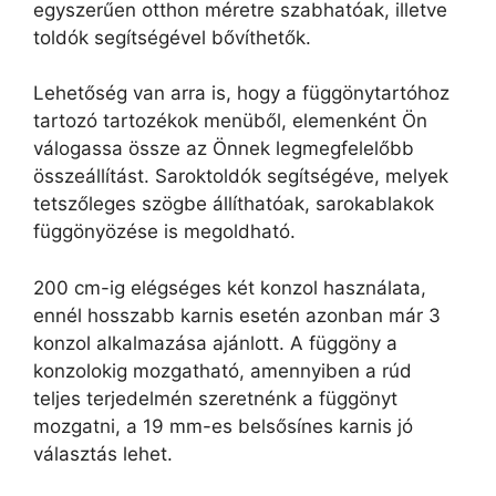
egyszerűen otthon méretre szabhatóak, illetve
toldók segítségével bővíthetők.
Lehetőség van arra is, hogy a függönytartóhoz
tartozó tartozékok menüből, elemenként Ön
válogassa össze az Önnek legmegfelelőbb
összeállítást. Saroktoldók segítségéve, melyek
tetszőleges szögbe állíthatóak, sarokablakok
függönyözése is megoldható.
200 cm-ig elégséges két konzol használata,
ennél hosszabb karnis esetén azonban már 3
konzol alkalmazása ajánlott. A függöny a
konzolokig mozgatható, amennyiben a rúd
teljes terjedelmén szeretnénk a függönyt
mozgatni, a 19 mm-es belsősínes karnis jó
választás lehet.