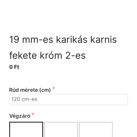
19 mm-es karikás karnis
fekete króm 2-es
0 Ft
 Kérjük válassza ki a rúd méretét!
Rúd mérete (cm)
 Kérjük válassza ki a végzárót!
Végzáró