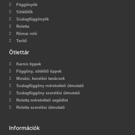
Függönyök
Sötétítők
Szalagfüggönyök
Roletta
Római roló
Terítő
Ötlettár
Karnis tippek
Függöny, sötétítő tippek
Mosási, kezelési tanácsok
Szalagfüggöny méretvételi útmutató
Szalagfüggöny szerelési útmutató
Roletta méretvételi segédlet
Roletta szerelési útmutató
Információk