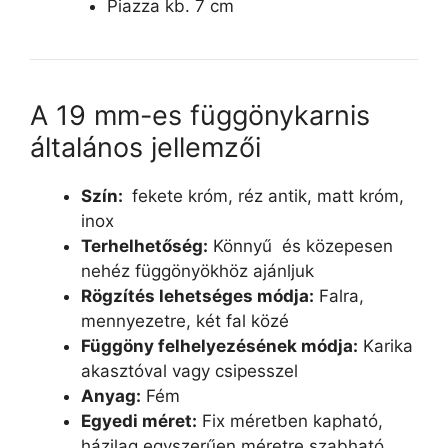
Piazza kb. 7 cm
A 19 mm-es függönykarnis
általános jellemzői
Szín:
fekete króm, réz antik, matt króm,
inox
Terhelhetőség:
Könnyű és közepesen
nehéz függönyökhöz ajánljuk
Rögzítés lehetséges módja:
Falra,
mennyezetre, két fal közé
Függöny felhelyezésének módja:
Karika
akasztóval vagy csipesszel
Anyag:
Fém
Egyedi méret:
Fix méretben kapható,
házilag egyszerűen méretre szabható