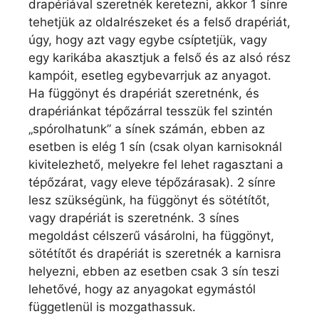
drapériával szeretnék keretezni, akkor 1 sínre
tehetjük az oldalrészeket és a felső drapériát,
úgy, hogy azt vagy egybe csíptetjük, vagy
egy karikába akasztjuk a felső és az alsó rész
kampóit, esetleg egybevarrjuk az anyagot.
Ha függönyt és drapériát szeretnénk, és
drapériánkat tépőzárral tesszük fel szintén
„spórolhatunk” a sínek számán, ebben az
esetben is elég 1 sín (csak olyan karnisoknál
kivitelezhető, melyekre fel lehet ragasztani a
tépőzárat, vagy eleve tépőzárasak). 2 sínre
lesz szükségünk, ha függönyt és sötétítőt,
vagy drapériát is szeretnénk. 3 sínes
megoldást célszerű vásárolni, ha függönyt,
sötétítőt és drapériát is szeretnék a karnisra
helyezni, ebben az esetben csak 3 sín teszi
lehetővé, hogy az anyagokat egymástól
függetlenül is mozgathassuk.