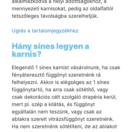
alkalmazkodva a helyi adottságokhoz, a
mennyezeti karnisokat, pedig az oldalfaltól
tetszőleges távolságba szerelhetjük.
Ugrás a tartalomjegyzékhez
Hány sínes legyen a
karnis?
Elegendő 1 sínes karnist vásárolnunk, ha csak
fényáteresztő függönyt szeretnénk rá
felhelyezni. Akkor is elégséges az 1 sínes
függönytartó, ha arra csak sötétítő, vagy
csak dekorációs célt szolgáló drapéria kerül,
mert pl. szép a kilátás, és függönyt
egyáltalán nem teszünk, vagy csak az
ablakra szerelt vitrázsfüggönyt szeretnénk.
Ha nem szeretnénk sötétíteni, de az ablakot