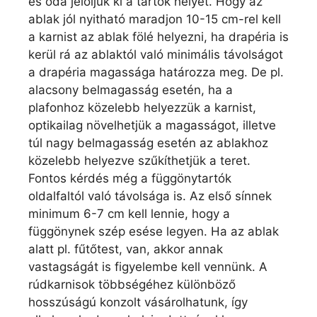
és oda jelöljük ki a tartók helyét. Hogy az
ablak jól nyitható maradjon 10-15 cm-rel kell
a karnist az ablak fölé helyezni, ha drapéria is
kerül rá az ablaktól való minimális távolságot
a drapéria magassága határozza meg. De pl.
alacsony belmagasság esetén, ha a
plafonhoz közelebb helyezzük a karnist,
optikailag növelhetjük a magasságot, illetve
túl nagy belmagasság esetén az ablakhoz
közelebb helyezve szűkíthetjük a teret.
Fontos kérdés még a függönytartók
oldalfaltól való távolsága is. Az első sínnek
minimum 6-7 cm kell lennie, hogy a
függönynek szép esése legyen. Ha az ablak
alatt pl. fűtőtest, van, akkor annak
vastagságát is figyelembe kell vennünk. A
rúdkarnisok többségéhez különböző
hosszúságú konzolt vásárolhatunk, így