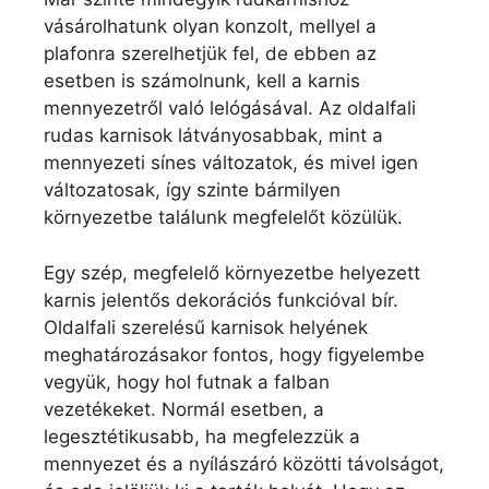
vásárolhatunk olyan konzolt, mellyel a
plafonra szerelhetjük fel, de ebben az
esetben is számolnunk, kell a karnis
mennyezetről való lelógásával. Az oldalfali
rudas karnisok látványosabbak, mint a
mennyezeti sínes változatok, és mivel igen
változatosak, így szinte bármilyen
környezetbe találunk megfelelőt közülük.
Egy szép, megfelelő környezetbe helyezett
karnis jelentős dekorációs funkcióval bír.
Oldalfali szerelésű karnisok helyének
meghatározásakor fontos, hogy figyelembe
vegyük, hogy hol futnak a falban
vezetékeket. Normál esetben, a
legesztétikusabb, ha megfelezzük a
mennyezet és a nyílászáró közötti távolságot,