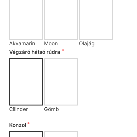
Akvamarin
Moon
Olajág
Végzáró hátsó rúdra
Cilinder
Gömb
 Kérjük válassza ki a konzol típusát!
Konzol