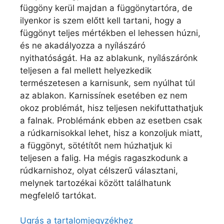
függöny kerül majdan a függönytartóra, de
ilyenkor is szem előtt kell tartani, hogy a
függönyt teljes mértékben el lehessen húzni,
és ne akadályozza a nyílászáró
nyithatóságát. Ha az ablakunk, nyílászárónk
teljesen a fal mellett helyezkedik
természetesen a karnisunk, sem nyúlhat túl
az ablakon. Karnissínek esetében ez nem
okoz problémát, hisz teljesen nekifuttathatjuk
a falnak. Problémánk ebben az esetben csak
a rúdkarnisokkal lehet, hisz a konzoljuk miatt,
a függönyt, sötétítőt nem húzhatjuk ki
teljesen a falig. Ha mégis ragaszkodunk a
rúdkarnishoz, olyat célszerű választani,
melynek tartozékai között találhatunk
megfelelő tartókat.
Ugrás a tartalomjegyzékhez