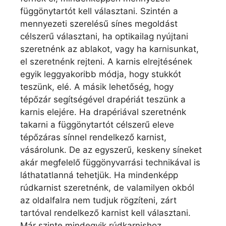
függönytartót kell választani. Szintén a
mennyezeti szerelésű sínes megoldást
célszerű választani, ha optikailag nyújtani
szeretnénk az ablakot, vagy ha karnisunkat,
el szeretnénk rejteni. A karnis elrejtésének
egyik leggyakoribb módja, hogy stukkót
teszünk, elé. A másik lehetőség, hogy
tépőzár segítségével drapériát teszünk a
karnis elejére. Ha drapériával szeretnénk
takarni a függönytartót célszerű eleve
tépőzáras sínnel rendelkező karnist,
vásárolunk. De az egyszerű, keskeny síneket
akár megfelelő függönyvarrási technikával is
láthatatlanná tehetjük. Ha mindenképp
rúdkarnist szeretnénk, de valamilyen okból
az oldalfalra nem tudjuk rögzíteni, zárt
tartóval rendelkező karnist kell választani.
Már szinte mindegyik rúdkarnishoz