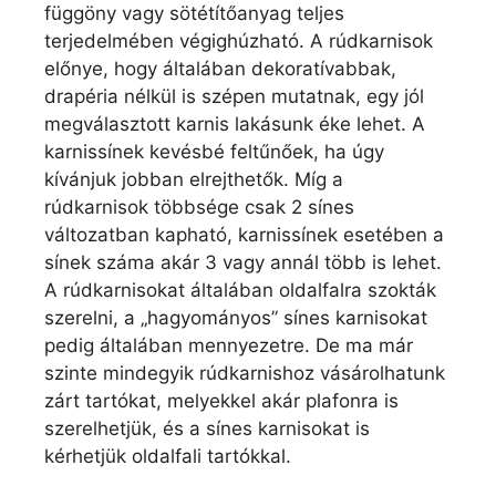
függöny vagy sötétítőanyag teljes
terjedelmében végighúzható. A rúdkarnisok
előnye, hogy általában dekoratívabbak,
drapéria nélkül is szépen mutatnak, egy jól
megválasztott karnis lakásunk éke lehet. A
karnissínek kevésbé feltűnőek, ha úgy
kívánjuk jobban elrejthetők. Míg a
rúdkarnisok többsége csak 2 sínes
változatban kapható, karnissínek esetében a
sínek száma akár 3 vagy annál több is lehet.
A rúdkarnisokat általában oldalfalra szokták
szerelni, a „hagyományos” sínes karnisokat
pedig általában mennyezetre. De ma már
szinte mindegyik rúdkarnishoz vásárolhatunk
zárt tartókat, melyekkel akár plafonra is
szerelhetjük, és a sínes karnisokat is
kérhetjük oldalfali tartókkal.