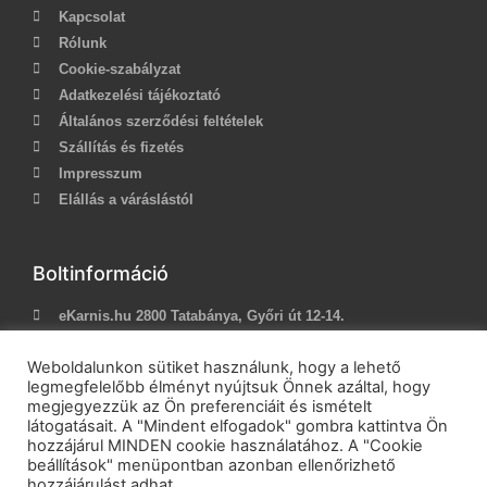
Kapcsolat
Rólunk
Cookie-szabályzat
Adatkezelési tájékoztató
Általános szerződési feltételek
Szállítás és fizetés
Impresszum
Elállás a váráslástól
Boltinformáció
eKarnis.hu 2800 Tatabánya, Győri út 12-14.
Hívj most:
+36 (30) 239-9937
Weboldalunkon sütiket használunk, hogy a lehető
E-mail:
info@ekarnis.hu
legmegfelelőbb élményt nyújtsuk Önnek azáltal, hogy
megjegyezzük az Ön preferenciáit és ismételt
látogatásait. A "Mindent elfogadok" gombra kattintva Ön
hozzájárul MINDEN cookie használatához. A "Cookie
2021 © eKarnis.hu
| Karnis és Függöny Webáruház | Minden
beállítások" menüpontban azonban ellenőrizhető
jog fenntartva!
hozzájárulást adhat.