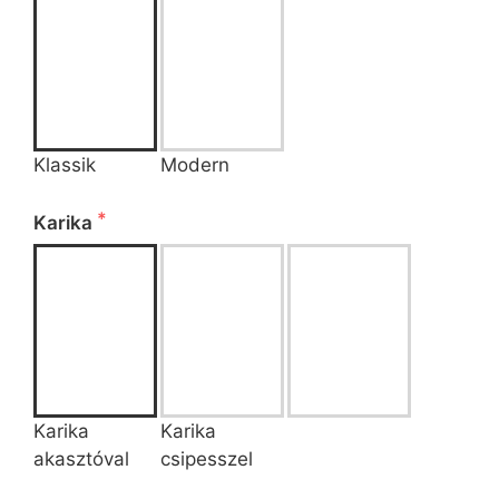
Klassik
Modern
 Kérjük válasszon az alábbi lehetőségek közül!
Karika
Karika
Karika
akasztóval
csipesszel
 A kiválasztott kombináció ára: