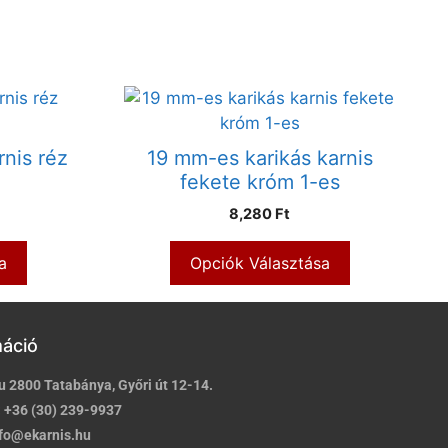
rnis réz
19 mm-es karikás karnis
fekete króm 1-es
8,280 Ft
a
Opciók Választása
máció
u 2800 Tatabánya, Győri út 12-14.
:
+36 (30) 239-9937
fo@ekarnis.hu