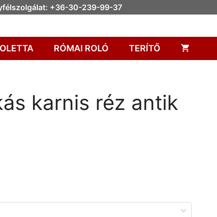
félszolgálat: +36-30-239-99-37
OLETTA
RÓMAI ROLÓ
TERÍTŐ
ás karnis réz antik