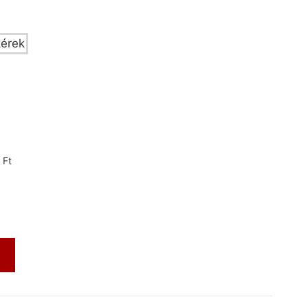
k közül!
 Ft
m