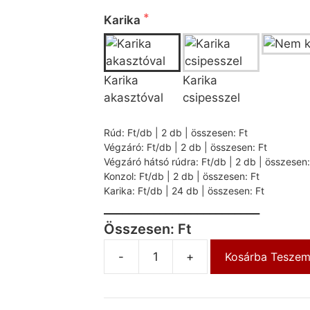
 Kérjük válasszon az alábbi lehetősége
Karika
Karika
Karika
akasztóval
csipesszel
 A kiválasztott kombináció ára:
Rúd: Ft/db | 2 db | összesen: Ft
Végzáró: Ft/db | 2 db | összesen: Ft
Végzáró hátsó rúdra: Ft/db | 2 db | összesen:
Konzol: Ft/db | 2 db | összesen: Ft
Karika: Ft/db | 24 db | összesen: Ft
_________________________
Összesen: Ft
-
+
Kosárba Tesze