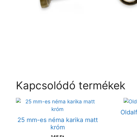
Kapcsolódó termékek
Oldal
25 mm-es néma karika matt
króm
145
Ft