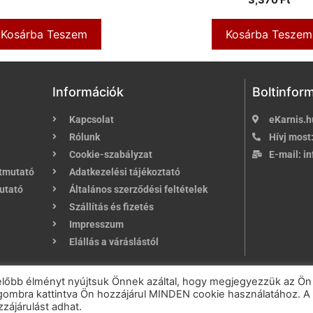
Kosárba Teszem
Kosárba Teszem
Információk
Boltinfor
Kapcsolat
eKarnis.h
Rólunk
Hívj most
Cookie-szabályzat
E-mail:
in
útmutató
Adatkezelési tájékoztató
utató
Általános szerződési feltételek
Szállítás és fizetés
Impresszum
Elállás a váráslástól
u
| Karnis és Függöny Webáruház | Minden jog fenntartva!
előbb élményt nyújtsuk Önnek azáltal, hogy megjegyezzük az Ön
" gombra kattintva Ön hozzájárul MINDEN cookie használatához. A
Powered by
Online Üzletépítés
zájárulást adhat.