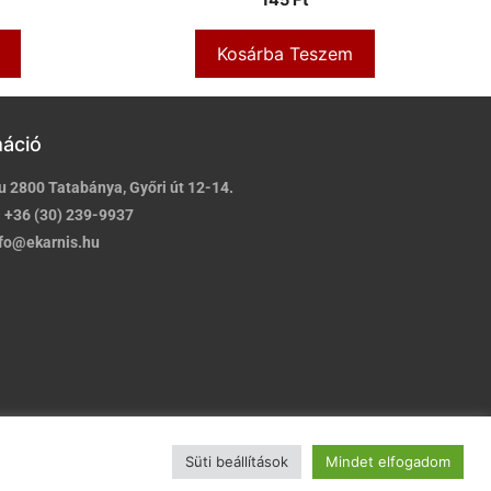
Kosárba Teszem
máció
u 2800 Tatabánya, Győri út 12-14.
:
+36 (30) 239-9937
fo@ekarnis.hu
Süti beállítások
Mindet elfogadom