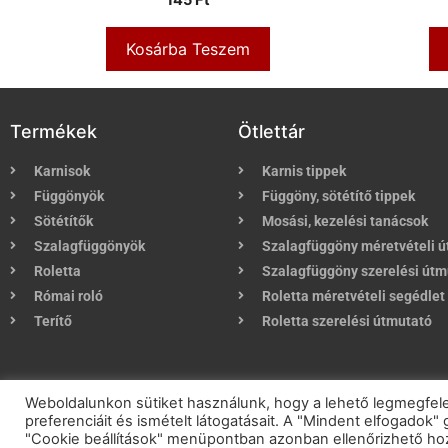
Kosárba Teszem
Termékek
Ötlettár
Karnisok
Karnis tippek
Függönyök
Függöny, sötétítő tippek
Sötétítők
Mosási, kezelési tanácsok
Szalagfüggönyök
Szalagfüggöny méretvételi 
Roletta
Szalagfüggöny szerelési útm
Római roló
Roletta méretvételi segédlet
Terítő
Roletta szerelési útmutató
2021 © eKarnis.h
Weboldalunkon sütiket használunk, hogy a lehető legmegfel
preferenciáit és ismételt látogatásait. A "Mindent elfogadok
"Cookie beállítások" menüpontban azonban ellenőrizhető hoz