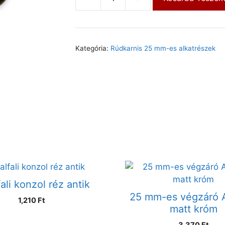
Kategória:
Rúdkarnis 25 mm-es alkatrészek
fali konzol réz antik
25 mm-es végzáró
1,210
Ft
matt króm
3,370
Ft