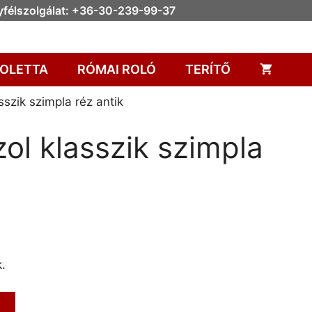
félszolgálat: +36-30-239-99-37
OLETTA
RÓMAI ROLÓ
TERÍTŐ
szik szimpla réz antik
l klasszik szimpla
.
m