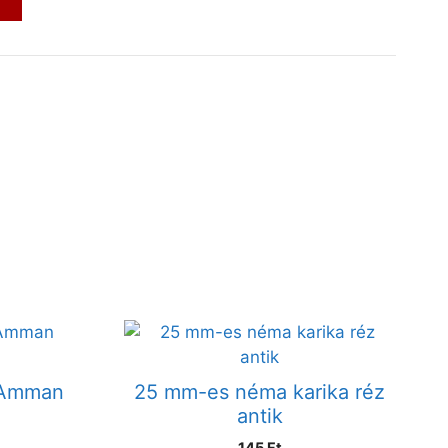
 Amman
25 mm-es néma karika réz
antik
145
Ft