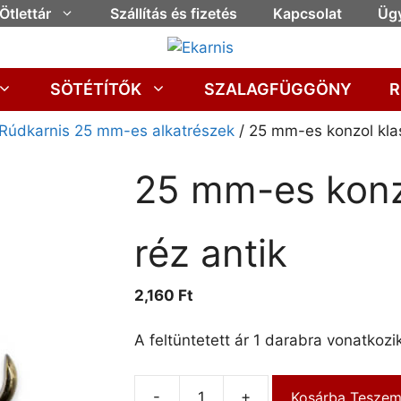
Ötlettár
Szállítás és fizetés
Kapcsolat
Ügy
SÖTÉTÍTŐK
SZALAGFÜGGÖNY
R
Rúdkarnis 25 mm-es alkatrészek
/ 25 mm-es konzol klas
25 mm-es konzo
réz antik
2,160
Ft
A feltüntetett ár 1 darabra vonatkozik
-
+
Kosárba Tesze