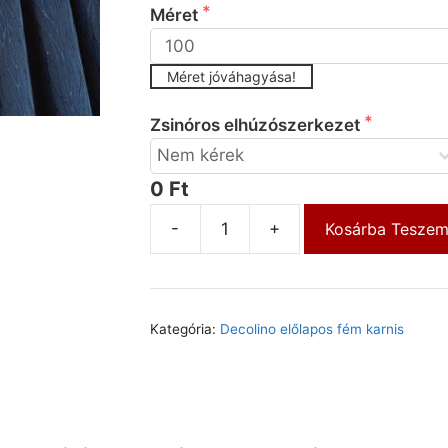
Méret
Méret jóváhagyása!
Elhúzószerkezet
Zsinóros elhúzószerkezet
0 Ft
-
+
Kosárba Tesze
Kategória:
Decolino előlapos fém karnis