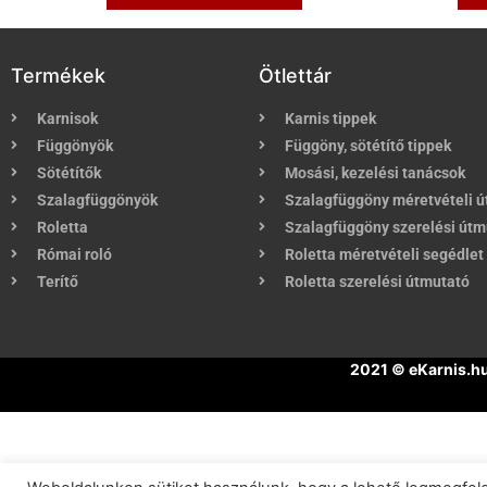
Termékek
Ötlettár
Karnisok
Karnis tippek
Függönyök
Függöny, sötétítő tippek
Sötétítők
Mosási, kezelési tanácsok
Szalagfüggönyök
Szalagfüggöny méretvételi 
Roletta
Szalagfüggöny szerelési útm
Római roló
Roletta méretvételi segédlet
Terítő
Roletta szerelési útmutató
2021 © eKarnis.h