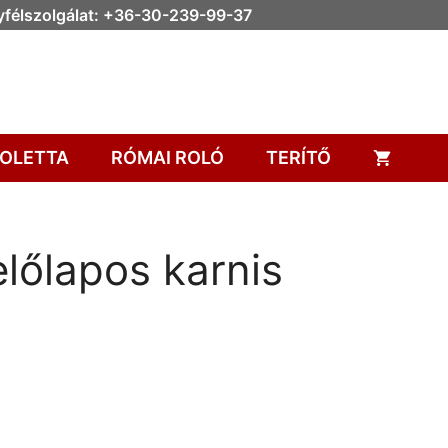
félszolgálat: +36-30-239-99-37
OLETTA
RÓMAI ROLÓ
TERÍTŐ
előlapos karnis
ki a szerelés helyét!