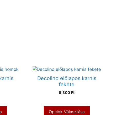
karnis
Decolino előlapos karnis
fekete
9,300 Ft
a
Opciók Választása