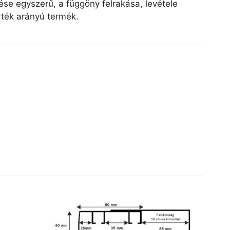
lése egyszerű, a függöny felrakása, levétele
rték arányú termék.