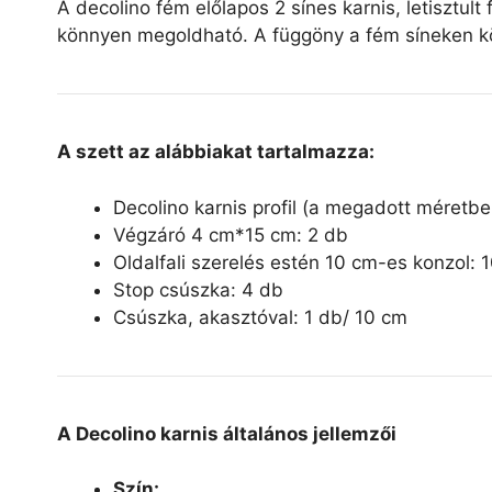
A decolino fém előlapos 2 sínes karnis, letisztul
könnyen megoldható. A függöny a fém síneken kö
A szett az alábbiakat tartalmazza:
Decolino karnis profil (a megadott méretbe
Végzáró 4 cm*15 cm: 2 db
Oldalfali szerelés estén 10 cm-es konzol
Stop csúszka: 4 db
Csúszka, akasztóval: 1 db/ 10 cm
A Decolino karnis általános jellemzői
Szín: