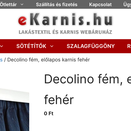
Ötlettár
Szállítás és fizetés
Kapcsolat
Ügy
SÖTÉTÍTŐK
SZALAGFÜGGÖNY
R
is
/ Decolino fém, előlapos karnis fehér
Decolino fém, 
fehér
0 Ft
 Kérjük adja meg a méretet és válassza 