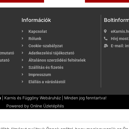
Információk
Boltinfor
Kapcsolat
eKarnis.h
Rólunk
Hívj most
Cookie-szabályzat
E-mail:
in
útmutató
Adatkezelési tájékoztató
utató
Általános szerződési feltételek
Szállítás és fizetés
Impresszum
Elállás a váráslástól
u
| Karnis és Függöny Webáruház | Minden jog fenntartva!
Powered by
Online Üzletépítés