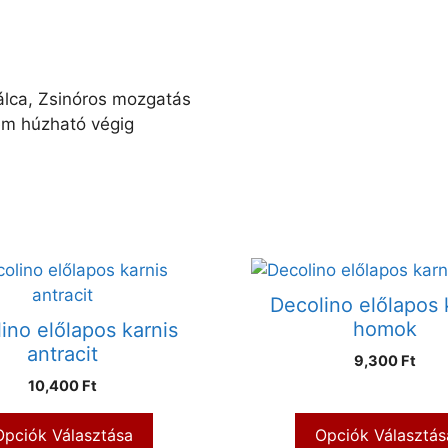
lca, Zsinóros mozgatás
em húzható végig
Decolino előlapos 
homok
ino előlapos karnis
antracit
9,300 Ft
10,400 Ft
Opciók Választása
Opciók Választás