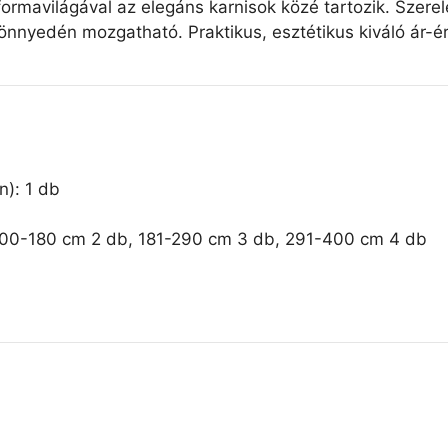
t formavilágával az elegáns karnisok közé tartozik. Szere
nnyedén mozgatható. Praktikus, esztétikus kiváló ár-é
n): 1 db
: 100-180 cm 2 db, 181-290 cm 3 db, 291-400 cm 4 db