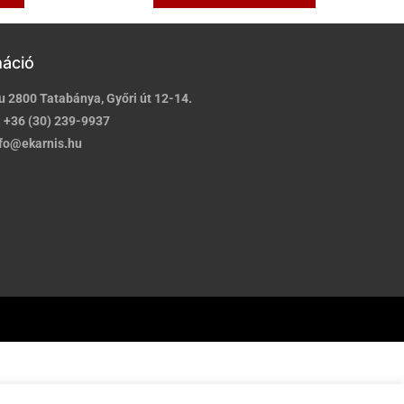
máció
u 2800 Tatabánya, Győri út 12-14.
:
+36 (30) 239-9937
fo@ekarnis.hu