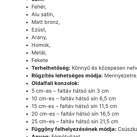
Fehér,
Alu satin,
Matt bronz,
Ezüst,
Arany,
Homok,
Metál,
Fekete
Terhelhetőség:
Könnyű és közepesen nehé
Rögzítés lehetséges módja:
Mennyezetre,
Oldalfali konzolok:
5 cm-es – faltáv hátsó sín 3 cm
10 cm-es – faltáv hátsó sín 6,5 cm
15 cm-es – faltáv hátsó sín 11,5 cm
20 cm-es – faltáv hátsó sín 16,5 cm
25 cm-es – faltáv hátsó sín 21,5 cm
Függöny felhelyezésének módja:
Csúszka
Anyag:
Fémötvözet