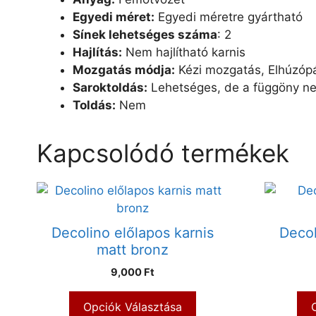
Egyedi méret:
Egyedi méretre gyártható
Sínek lehetséges száma
: 2
Hajlítás:
Nem hajlítható karnis
Mozgatás módja:
Kézi mozgatás, Elhúzópá
Saroktoldás:
Lehetséges, de a függöny n
Toldás:
Nem
Kapcsolódó termékek
Decolino előlapos karnis
Decol
matt bronz
9,000 Ft
Opciók Választása