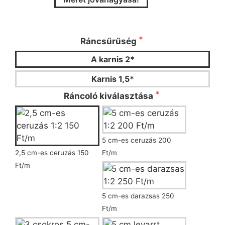
Kérjük válassza ki a ráncsűrűséget és a
ráncoló típusát!
Ráncsűrűség
A karnis 2*
Karnis 1,5*
Ráncoló kiválasztása
5 cm-es ceruzás 200
2,5 cm-es ceruzás 150
Ft/m
Ft/m
5 cm-es darazsas 250
Ft/m