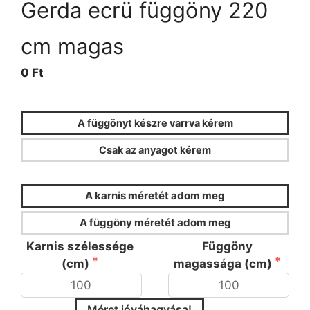
Gerda ecrü függöny 220
cm magas
0 Ft
A függönyt készre varrva kérem
Csak az anyagot kérem
FÜGGÖNYKALKULÁTOR
A karnis méretét adom meg
A függöny méretét adom meg
Karnis szélessége
Függöny
(cm)
magassága (cm)
Méret jóváhagyása!