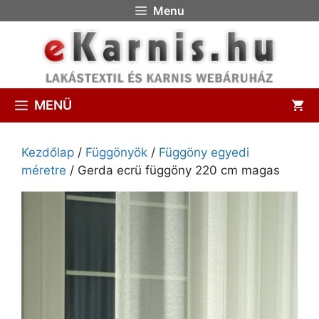
Menu
MENÜ
Kezdőlap
/
Függönyök
/
Függöny egyedi
méretre
/ Gerda ecrü függöny 220 cm magas