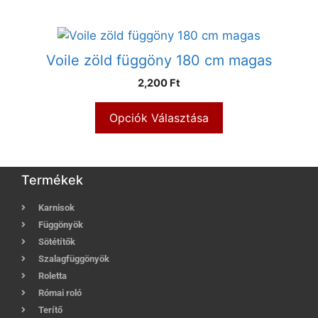
Voile zöld függöny 180 cm magas
2,200 Ft
Opciók Választása
Termékek
Karnisok
Függönyök
Sötétítők
Szalagfüggönyök
Roletta
Római roló
Terítő