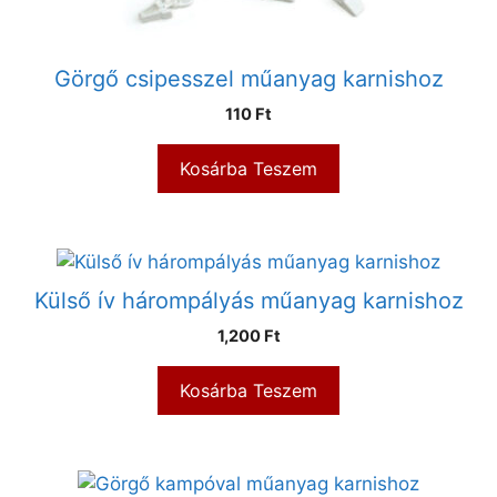
Görgő csipesszel műanyag karnishoz
110
Ft
Kosárba Teszem
Külső ív hárompályás műanyag karnishoz
1,200
Ft
Kosárba Teszem