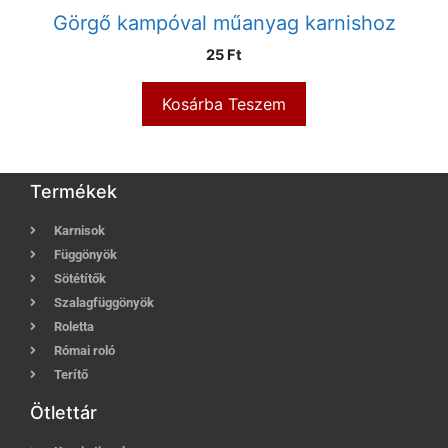
Görgő kampóval műanyag karnishoz
25
Ft
Kosárba Teszem
Termékek
Karnisok
Függönyök
Sötétítők
Szalagfüggönyök
Roletta
Római roló
Terítő
Ötlettár