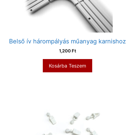
Belső ív hárompályás műanyag karnishoz
1,200
Ft
Kosárba Teszem