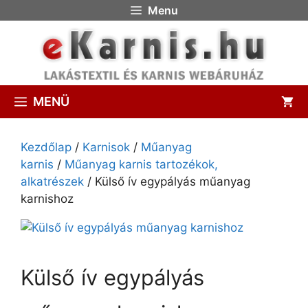
Menu
MENÜ
Kezdőlap
/
Karnisok
/
Műanyag
karnis
/
Műanyag karnis tartozékok,
alkatrészek
/ Külső ív egypályás műanyag
karnishoz
Külső ív egypályás