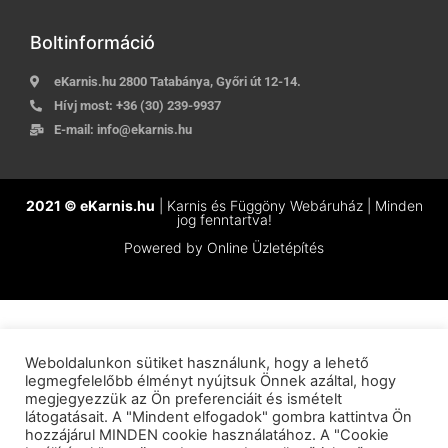
Boltinformáció
eKarnis.hu 2800 Tatabánya, Győri út 12-14.
Hívj most:
+36 (30) 239-9937
E-mail:
info@ekarnis.hu
2021 © eKarnis.hu
| Karnis és Függöny Webáruház | Minden
jog fenntartva!
Powered by
Online Üzletépítés
Weboldalunkon sütiket használunk, hogy a lehető
legmegfelelőbb élményt nyújtsuk Önnek azáltal, hogy
megjegyezzük az Ön preferenciáit és ismételt
látogatásait. A "Mindent elfogadok" gombra kattintva Ön
hozzájárul MINDEN cookie használatához. A "Cookie