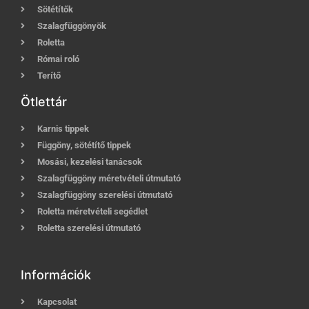
Sötétítők
Szalagfüggönyök
Roletta
Római roló
Terítő
Ötlettár
Karnis tippek
Függöny, sötétítő tippek
Mosási, kezelési tanácsok
Szalagfüggöny méretvételi útmutató
Szalagfüggöny szerelési útmutató
Roletta méretvételi segédlet
Roletta szerelési útmutató
Információk
Kapcsolat