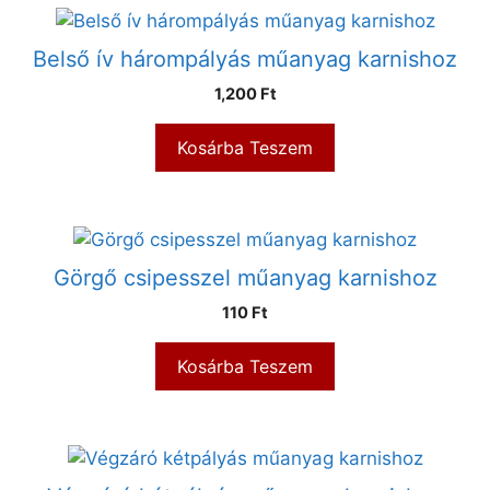
Belső ív hárompályás műanyag karnishoz
1,200
Ft
Kosárba Teszem
Görgő csipesszel műanyag karnishoz
110
Ft
Kosárba Teszem