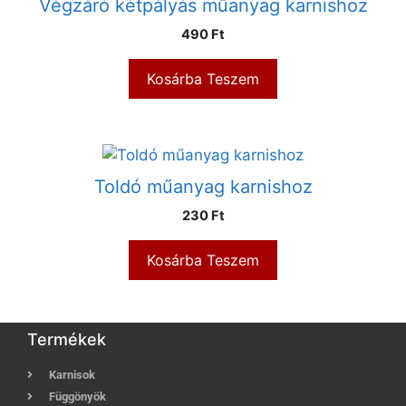
Végzáró kétpályás műanyag karnishoz
490
Ft
Kosárba Teszem
Toldó műanyag karnishoz
230
Ft
Kosárba Teszem
Termékek
Karnisok
Függönyök