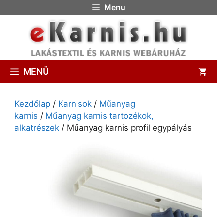
Menu
MENÜ
Kezdőlap
/
Karnisok
/
Műanyag
karnis
/
Műanyag karnis tartozékok,
alkatrészek
/ Műanyag karnis profil egypályás