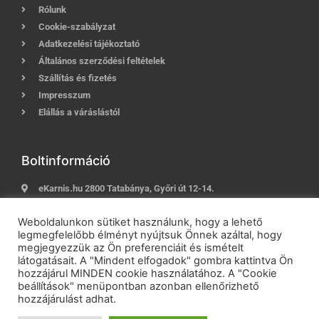
Rólunk
Cookie-szabályzat
Adatkezelési tájékoztató
Általános szerződési feltételek
Szállítás és fizetés
Impresszum
Elállás a váráslástól
Boltinformáció
eKarnis.hu 2800 Tatabánya, Győri út 12-14.
Hívj most:
+36 (30) 239-9937
Weboldalunkon sütiket használunk, hogy a lehető
E-mail:
info@ekarnis.hu
legmegfelelőbb élményt nyújtsuk Önnek azáltal, hogy
megjegyezzük az Ön preferenciáit és ismételt
látogatásait. A "Mindent elfogadok" gombra kattintva Ön
hozzájárul MINDEN cookie használatához. A "Cookie
2021 © eKarnis.hu
| Karnis és Függöny Webáruház | Minden
beállítások" menüpontban azonban ellenőrizhető
jog fenntartva!
hozzájárulást adhat.
Powered by
Online Üzletépítés