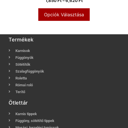
1,850
Ft
–
6,620
Ft
Opciók Választása
Termékek
Karnisok
Függönyök
Sötétítők
Szalagfüggönyök
Roletta
Római roló
Terítő
Ötlettár
Karnis tippek
Függöny, sötétítő tippek
Mosási, kezelési tanácsok