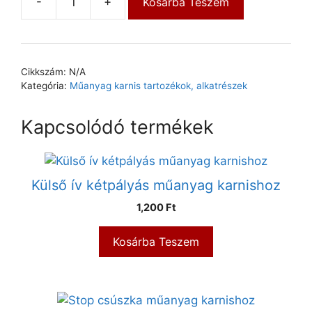
-
+
Kosárba Teszem
Cikkszám:
N/A
Kategória:
Műanyag karnis tartozékok, alkatrészek
Kapcsolódó termékek
Külső ív kétpályás műanyag karnishoz
1,200
Ft
Kosárba Teszem