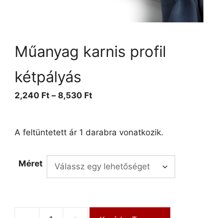
Műanyag karnis profil
kétpályás
2,240
Ft
–
8,530
Ft
A feltüntetett ár 1 darabra vonatkozik.
Méret