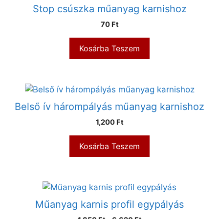
Stop csúszka műanyag karnishoz
70
Ft
Kosárba Teszem
Belső ív hárompályás műanyag karnishoz
1,200
Ft
Kosárba Teszem
Műanyag karnis profil egypályás