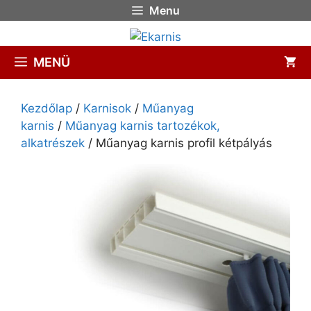
Menu
MENÜ
Kezdőlap
/
Karnisok
/
Műanyag
karnis
/
Műanyag karnis tartozékok,
alkatrészek
/ Műanyag karnis profil kétpályás