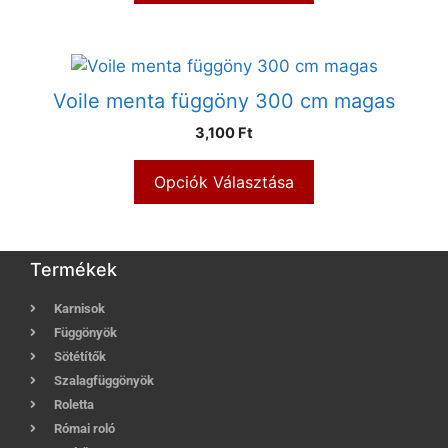
Voile menta függöny 300 cm magas
3,100 Ft
Opciók Választása
Termékek
Karnisok
Függönyök
Sötétítők
Szalagfüggönyök
Roletta
Római roló