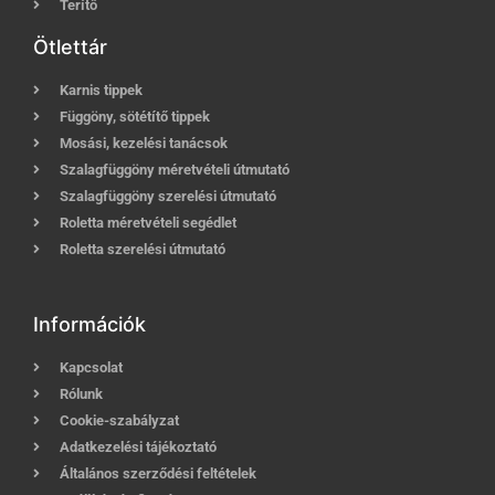
Terítő
Ötlettár
Karnis tippek
Függöny, sötétítő tippek
Mosási, kezelési tanácsok
Szalagfüggöny méretvételi útmutató
Szalagfüggöny szerelési útmutató
Roletta méretvételi segédlet
Roletta szerelési útmutató
Információk
Kapcsolat
Rólunk
Cookie-szabályzat
Adatkezelési tájékoztató
Általános szerződési feltételek