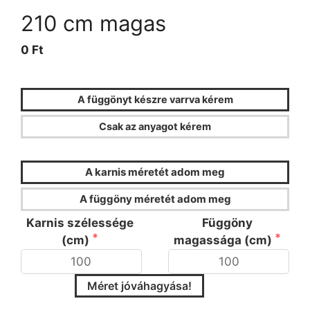
210 cm magas
0 Ft
A függönyt készre varrva kérem
Csak az anyagot kérem
FÜGGÖNYKALKULÁTOR
A karnis méretét adom meg
A függöny méretét adom meg
Karnis szélessége
Függöny
(cm)
magassága (cm)
Méret jóváhagyása!
Kérjük válassza ki a ráncsűrűséget és a