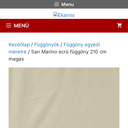
Menu
MENÜ
Kezdőlap
/
Függönyök
/
Függöny egyedi
méretre
/ San Marino ecrü függöny 210 cm
magas