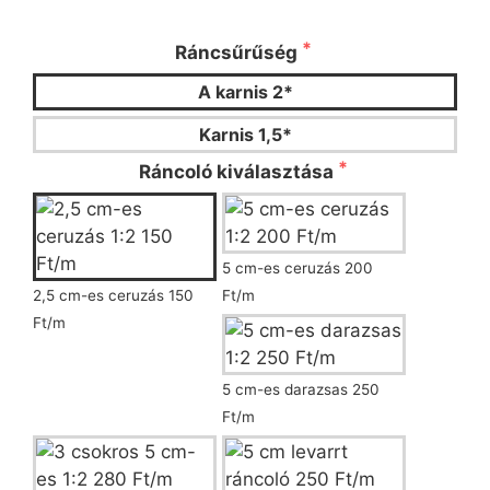
ráncoló típusát!
Ráncsűrűség
A karnis 2*
Karnis 1,5*
Ráncoló kiválasztása
5 cm-es ceruzás 200
2,5 cm-es ceruzás 150
Ft/m
Ft/m
5 cm-es darazsas 250
Ft/m