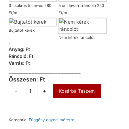
3 csokros 5 cm-es 280
5 cm levarrt ráncoló 250
Ft/m
Ft/m
Bujtatót kérek
Nem kérek ráncolót
S
Anyag: Ft
Ráncoló: Ft
Varrás: Ft
_________________________
Összesen: Ft
-
+
Kosárba Teszem
Kategória:
Függöny egyedi méretre