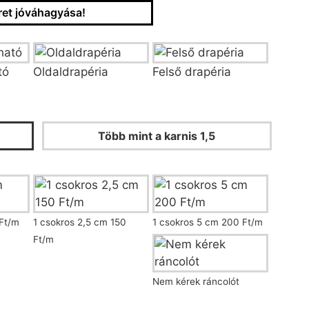
et jóváhagyása!
/fazon kiválasztása
tó
Oldaldrapéria
Felső drapéria
 és ráncoló kiválasztása
Több mint a karnis 1,5
Ft/m
1 csokros 2,5 cm 150
1 csokros 5 cm 200 Ft/m
Ft/m
Nem kérek ráncolót