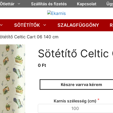
Ötlettár
Szállítás és fizetés
Kapcsolat
Ügy
SÖTÉTÍTŐK
SZALAGFÜGGÖNY
R
ötétítő Celtic Cart 06 140 cm
Sötétítő Celti
0 Ft
Készre varrva kérem
Karnis szélesség (cm)