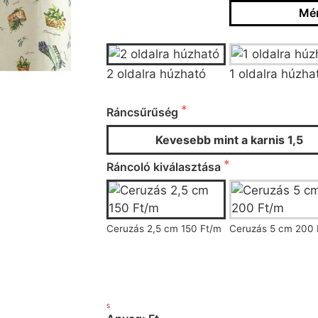
Mér
Típus
2 oldalra húzható
1 oldalra húzha
Ráncsűrűség
Ráncsűrűség
Kevesebb mint a karnis 1,5
Ráncoló kiválasztása
Ceruzás 2,5 cm 150 Ft/m
Ceruzás 5 cm 200 
S