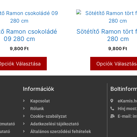
ítő Ramon csokoládé
Sötétítő Ramon tört 
09 280 cm
280 cm
9,800 Ft
9,800 Ft
Opciók Választása
Opciók Választás
Információk
Boltinfor
Kapcsolat
eKarnis.h
Rólunk
Hívj most
Cookie-szabályzat
E-mail:
in
útmutató
Adatkezelési tájékoztató
utató
Általános szerződési feltételek