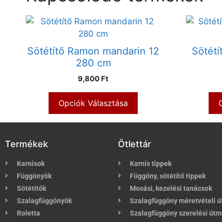
Sötétítő Ramon mandarin 12
Sötét
280 cm
9,800 Ft
Opciók Választása
Termékek
Ötlettár
Karnisok
Karnis tippek
Függönyök
Függöny, sötétítő tippek
Sötétítők
Mosási, kezelési tanácsok
Szalagfüggönyök
Szalagfüggöny méretvételi 
Roletta
Szalagfüggöny szerelési útm