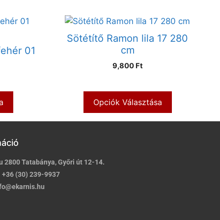
Sötétítő Ramon lila 17 280
cm
fehér 01
9,800 Ft
a
Opciók Választása
máció
u 2800 Tatabánya, Győri út 12-14.
:
+36 (30) 239-9937
fo@ekarnis.hu