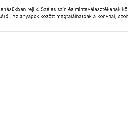
elenésükben rejlik. Széles szín és mintaválasztékának k
éről. Az anyagok között megtalálhatóak a konyhai, szob