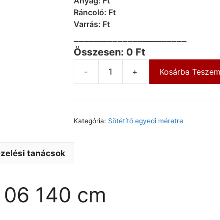
Anyag: Ft
Ráncoló: Ft
Varrás: Ft
_______________________
Összesen: 0 Ft
-
+
Kosárba Tesze
Kategória:
Sötétítő egyedi méretre
zelési tanácsok
t 06 140 cm