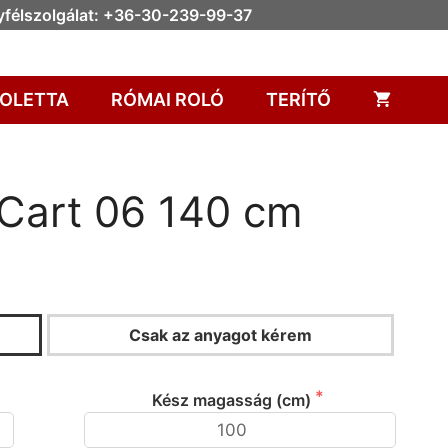
félszolgálat: +36-30-239-99-37
OLETTA
RÓMAI ROLÓ
TERÍTŐ
c Cart 06 140 cm
Csak az anyagot kérem
KALKULÁTOR
Kész magasság (cm)