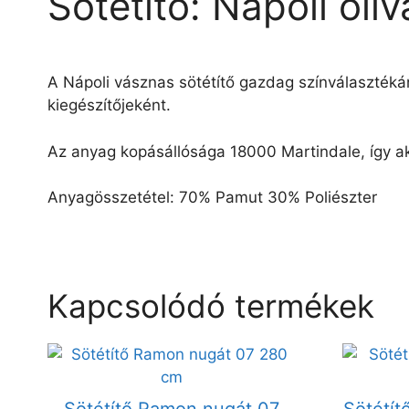
Sötétítő: Napoli oli
A Nápoli vásznas sötétítő gazdag színválaszték
kiegészítőjeként.
Az anyag kopásállósága 18000 Martindale, így ak
Anyagösszetétel: 70% Pamut 30% Poliészter
Kapcsolódó termékek
Sötétítő Ramon nugát 07
Sötétít