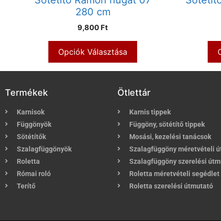
280 cm
9,800 Ft
Opciók Választása
Termékek
Ötlettár
Karnisok
Karnis tippek
Függönyök
Függöny, sötétítő tippek
Sötétítők
Mosási, kezelési tanácsok
Szalagfüggönyök
Szalagfüggöny méretvételi 
Roletta
Szalagfüggöny szerelési útm
Római roló
Roletta méretvételi segédlet
Terítő
Roletta szerelési útmutató