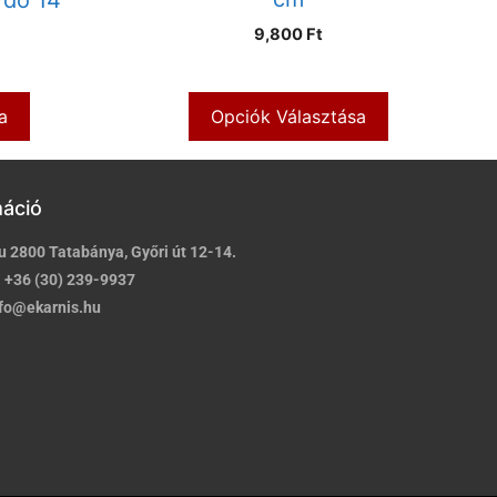
9,800 Ft
a
Opciók Választása
máció
u 2800 Tatabánya, Győri út 12-14.
:
+36 (30) 239-9937
fo@ekarnis.hu