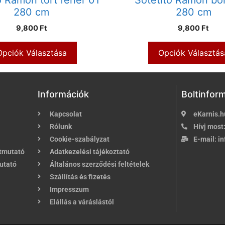
280 cm
280 cm
9,800 Ft
9,800 Ft
Opciók Választása
Opciók Választás
Információk
Boltinfor
Kapcsolat
eKarnis.h
Rólunk
Hívj most
Cookie-szabályzat
E-mail:
in
útmutató
Adatkezelési tájékoztató
utató
Általános szerződési feltételek
Szállítás és fizetés
Impresszum
Elállás a váráslástól