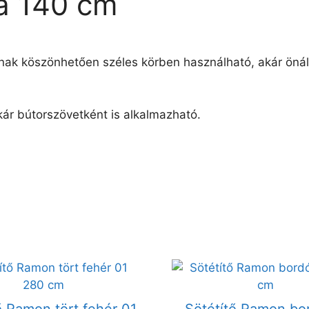
va 140 cm
ának köszönhetően széles körben használható, akár öná
ár bútorszövetként is alkalmazható.
ő Ramon tört fehér 01
Sötétítő Ramon bo