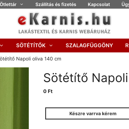
Ötlettár
Szállítás és fizetés
Kapcsolat
Ügy
SÖTÉTÍTŐK
SZALAGFÜGGÖNY
R
ötétítő Napoli oliva 140 cm
Sötétítő Napoli
0 Ft
Készre varrva kérem