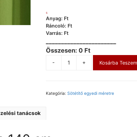
S
Anyag: Ft
Ráncoló: Ft
Varrás: Ft
_______________________
Összesen: 0 Ft
-
+
Kosárba Tesze
Kategória:
Sötétítő egyedi méretre
zelési tanácsok