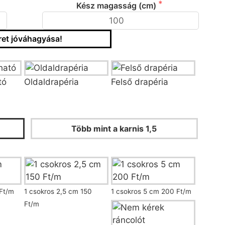
Kész magasság (cm)
et jóváhagyása!
/fazon kiválasztása
tó
Oldaldrapéria
Felső drapéria
 és ráncoló kiválasztása
Több mint a karnis 1,5
Ft/m
1 csokros 2,5 cm 150
1 csokros 5 cm 200 Ft/m
Ft/m