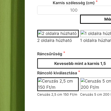
Karnis szélesség (cm)
Mér
Típus
2 oldalra húzható
1 oldalra húzha
Ráncsűrűség
Ráncsűrűség
Kevesebb mint a karnis 1,5
Ráncoló kiválasztása
Ceruzás 2,5 cm 150 Ft/m
Ceruzás 5 cm 200 