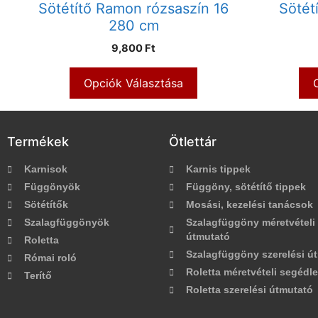
Sötétítő Ramon rózsaszín 16
Sötét
280 cm
9,800 Ft
Opciók Választása
Termékek
Ötlettár
Karnisok
Karnis tippek
Függönyök
Függöny, sötétítő tippek
Sötétítők
Mosási, kezelési tanácsok
Szalagfüggönyök
Szalagfüggöny méretvételi
útmutató
Roletta
Szalagfüggöny szerelési ú
Római roló
Roletta méretvételi segédle
Terítő
Roletta szerelési útmutató