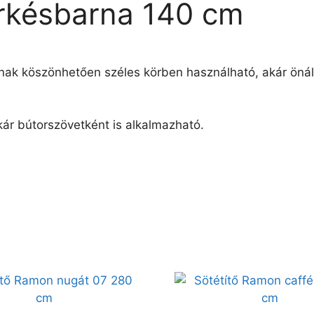
ürkésbarna 140 cm
ának köszönhetően széles körben használható, akár öná
ár bútorszövetként is alkalmazható.