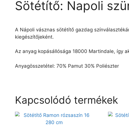
Sötétítő: Napoli sz
A Nápoli vásznas sötétítő gazdag színválaszték
kiegészítőjeként.
Az anyag kopásállósága 18000 Martindale, így ak
Anyagösszetétel: 70% Pamut 30% Poliészter
Kapcsolódó termékek