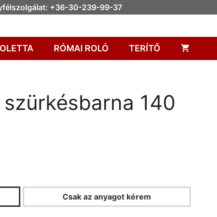
félszolgálat: +36-30-239-99-37
OLETTA
RÓMAI ROLÓ
TERÍTŐ
i szürkésbarna 140
Csak az anyagot kérem
KALKULÁTOR