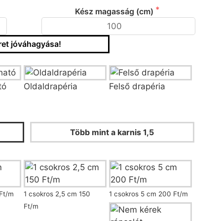
Kész magasság (cm)
et jóváhagyása!
/fazon kiválasztása
tó
Oldaldrapéria
Felső drapéria
 és ráncoló kiválasztása
Több mint a karnis 1,5
Ft/m
1 csokros 2,5 cm 150
1 csokros 5 cm 200 Ft/m
Ft/m