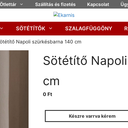
Ötlettár
Szállítás és fizetés
Kapcsolat
Ügy
SÖTÉTÍTŐK
SZALAGFÜGGÖNY
R
ötétítő Napoli szürkésbarna 140 cm
Sötétítő Napol
cm
0 Ft
Készre varrva kérem