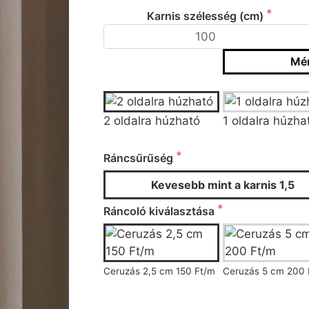
Karnis szélesség (cm)
Mér
Típus
2 oldalra húzható
1 oldalra húzha
Ráncsűrűség
Ráncsűrűség
Kevesebb mint a karnis 1,5
Ráncoló kiválasztása
Ceruzás 2,5 cm 150 Ft/m
Ceruzás 5 cm 200 