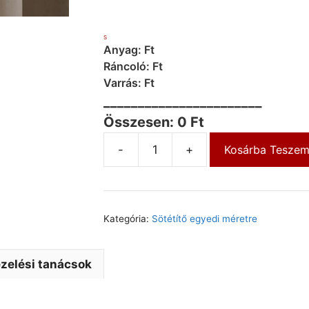
S
Anyag: Ft
Ráncoló: Ft
Varrás: Ft
_______________________
Összesen: 0 Ft
-
+
Kosárba Tesze
Kategória:
Sötétítő egyedi méretre
zelési tanácsok