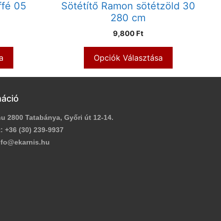
ffé 05
Sötétítő Ramon sötétzöld 30
280 cm
9,800 Ft
a
Opciók Választása
máció
u 2800 Tatabánya, Győri út 12-14.
:
+36 (30) 239-9937
fo@ekarnis.hu