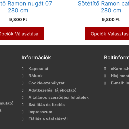
ítő Ramon nugát 07
Sötétítő Ramon ca
280 cm
280 cm
9,800 Ft
9,800 Ft
Opciók Választása
Opciók Választás
Információk
Boltinfor
Kapcsolat
eKarnis.h
Rólunk
Hívj most
Cookie-szabályzat
E-mail:
in
Adatkezelési tájékoztató
Általános szerződési feltételek
tmutató
Szállítás és fizetés
t
Impresszum
Elállás a váráslástól