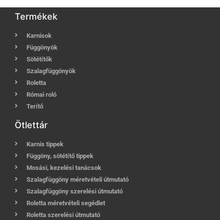
Termékek
Karnisok
Függönyök
Sötétítők
Szalagfüggönyök
Roletta
Római roló
Terítő
Ötlettár
Karnis tippek
Függöny, sötétítő tippek
Mosási, kezelési tanácsok
Szalagfüggöny méretvételi útmutató
Szalagfüggöny szerelési útmutató
Roletta méretvételi segédlet
Roletta szerelési útmutató