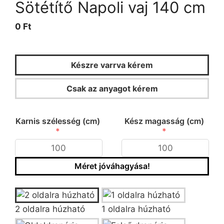
Sötétítő Napoli vaj 140 cm
0 Ft
Készre varrva kérem
Csak az anyagot kérem
KALKULÁTOR
Karnis szélesség (cm)
Kész magasság (cm)
Méret jóváhagyása!
Típus/fazon kiválasztása
2 oldalra húzható
1 oldalra húzható