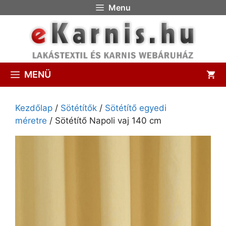
Menu
MENÜ
Kezdőlap
/
Sötétítők
/
Sötétítő egyedi
méretre
/ Sötétítő Napoli vaj 140 cm