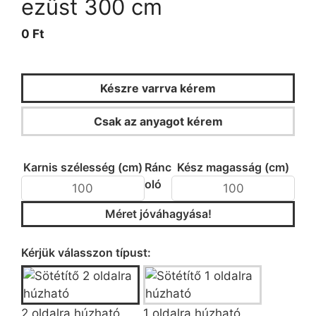
ezüst 300 cm
0 Ft
Készre varrva kérem
Csak az anyagot kérem
KALKULÁTOR
Karnis szélesség (cm)
Ránc
Kész magasság (cm)
oló
Méret jóváhagyása!
Típus/fazon kiválasztása
Kérjük válasszon típust:
2 oldalra húzható
1 oldalra húzható