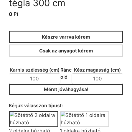
tégla 300 cm
0 Ft
Készre varrva kérem
Csak az anyagot kérem
KALKULÁTOR
Karnis szélesség (cm)
Ránc
Kész magasság (cm)
oló
Méret jóváhagyása!
Típus/fazon kiválasztása
Kérjük válasszon típust:
2 oldalra húzható
1 oldalra húzható