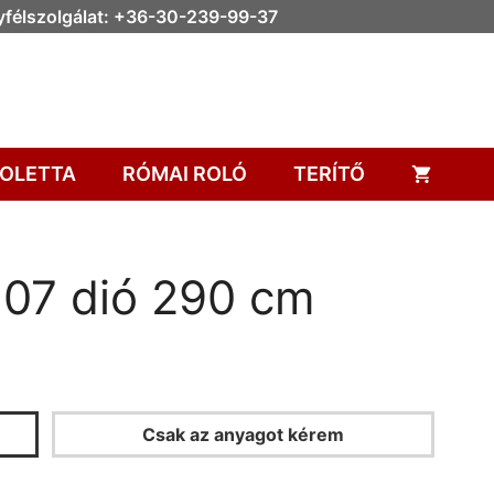
félszolgálat: +36-30-239-99-37
OLETTA
RÓMAI ROLÓ
TERÍTŐ
z 07 dió 290 cm
Csak az anyagot kérem
KALKULÁTOR