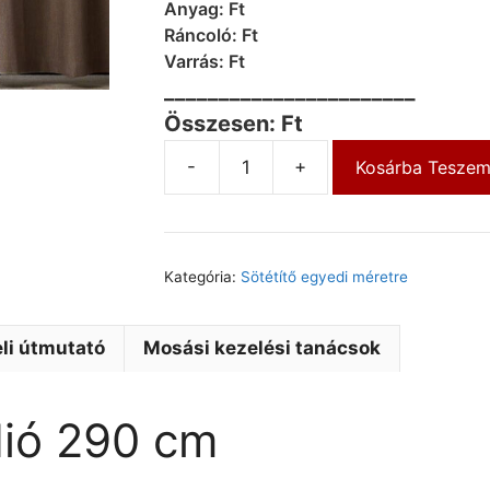
Anyag: Ft
Ráncoló: Ft
Varrás: Ft
_______________________
Összesen: Ft
-
+
Kosárba Tesze
Kategória:
Sötétítő egyedi méretre
li útmutató
Mosási kezelési tanácsok
 dió 290 cm