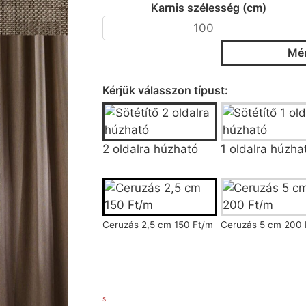
Karnis szélesség (cm)
Mér
Típus
Kérjük válasszon típust:
2 oldalra húzható
1 oldalra húzha
Rán
Ceruzás 2,5 cm 150 Ft/m
Ceruzás 5 cm 200 
S