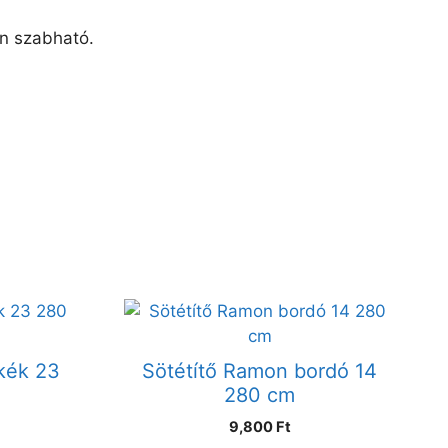
an szabható.
kék 23
Sötétítő Ramon bordó 14
280 cm
9,800 Ft