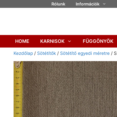
Rólunk
Információk
HOME
KARNISOK
FÜGGÖNYÖK
Kezdőlap
/
Sötétítők
/
Sötétítő egyedi méretre
/ S