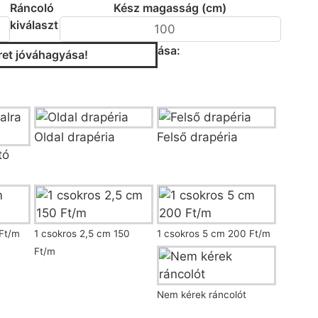
Ráncoló
Kész magasság (cm)
kiválaszt
ása:
et jóváhagyása!
/fazon kiválasztása
Oldal drapéria
Felső drapéria
tó
coló kiválasztása
Ft/m
1 csokros 2,5 cm 150
1 csokros 5 cm 200 Ft/m
Ft/m
Nem kérek ráncolót