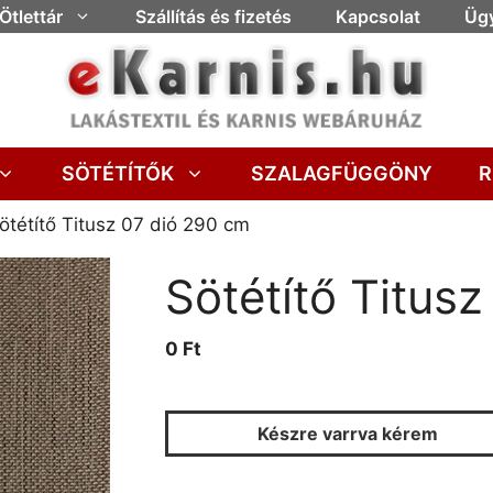
Ötlettár
Szállítás és fizetés
Kapcsolat
Ügy
SÖTÉTÍTŐK
SZALAGFÜGGÖNY
R
ötétítő Titusz 07 dió 290 cm
Sötétítő Titus
0 Ft
Készre varrva kérem