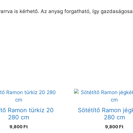
varrva is kérhető. Az anyag forgatható, így gazdaságos
ítő Ramon türkiz 20
Sötétítő Ramon jég
280 cm
280 cm
9,800 Ft
9,800 Ft