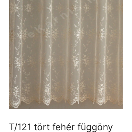
T/121 tört fehér függöny