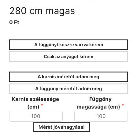
280 cm magas
0 Ft
A függönyt készre varrva kérem
Csak az anyagot kérem
FÜGGÖNYKALKULÁTOR
A karnis méretét adom meg
A függöny méretét adom meg
Karnis szélessége
Függöny
(cm)
magassága (cm)
Méret jóváhagyása!
Kérjük válassza ki a ráncsűrűséget és a