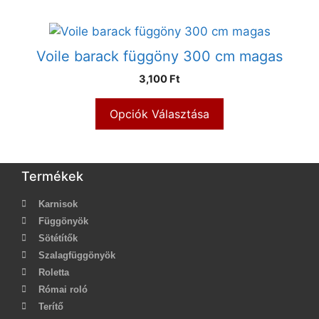
Voile barack függöny 300 cm magas
3,100 Ft
Opciók Választása
Termékek
Karnisok
Függönyök
Sötétítők
Szalagfüggönyök
Roletta
Római roló
Terítő