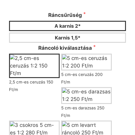
ráncoló típusát!
Ráncsűrűség
A karnis 2*
Karnis 1,5*
Ráncoló kiválasztása
5 cm-es ceruzás 200
2,5 cm-es ceruzás 150
Ft/m
Ft/m
5 cm-es darazsas 250
Ft/m