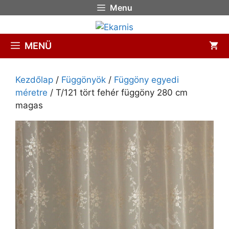
Menu
MENÜ
Kezdőlap
/
Függönyök
/
Függöny egyedi
méretre
/ T/121 tört fehér függöny 280 cm
magas