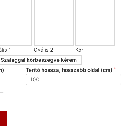
lis 1
Ovális 2
Kör
Szalaggal körbeszegve kérem
m)
Terítő hossza, hosszabb oldal (cm)
m