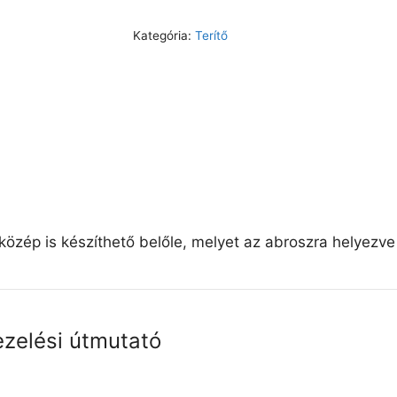
Kategória:
Terítő
zép is készíthető belőle, melyet az abroszra helyezve v
ezelési útmutató