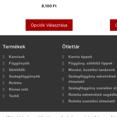
8,100 Ft
Opciók Választása
Termékek
Ötlettár
Karnisok
Karnis tippek
Függönyök
Függöny, sötétítő tippek
Sötétítők
Mosási, kezelési tanácsok
Szalagfüggönyök
Szalagfüggöny méretvételi
útmutató
Roletta
Szalagfüggöny szerelési ú
Római roló
Roletta méretvételi segédle
Terítő
Roletta szerelési útmutató