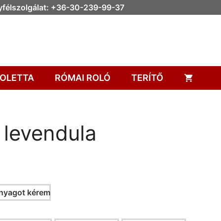
félszolgálat: +36-30-239-99-37
OLETTA
RÓMAI ROLÓ
TERÍTŐ
 levendula
nyagot kérem