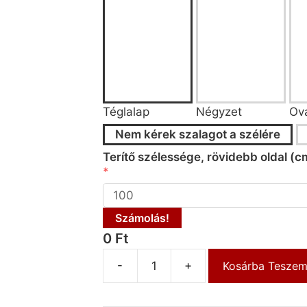
Téglalap
Négyzet
Ová
Nem kérek szalagot a szélére
Terítő szélessége, rövidebb oldal (c
Számolás!
0 Ft
-
+
Kosárba Tesze