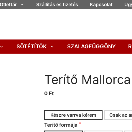
Ötlettár
Szállítás és fizetés
Kapcsolat
Ügy
SÖTÉTÍTŐK
SZALAGFÜGGÖNY
R
Terítő Mallorca
0 Ft
Készre varrva kérem
Csak az a
Terítő formája