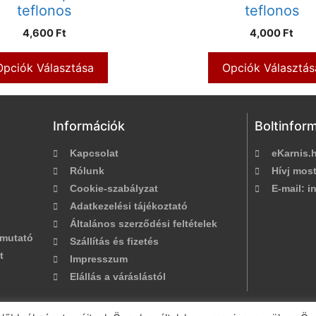
teflonos
teflonos
4,600 Ft
4,000 Ft
Opciók Választása
Opciók Választás
Információk
Boltinfor
Kapcsolat
eKarnis.h
Rólunk
Hívj most
Cookie-szabályzat
E-mail:
in
Adatkezelési tájékoztató
Általános szerződési feltételek
tmutató
Szállítás és fizetés
t
Impresszum
Elállás a váráslástól