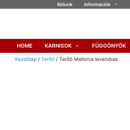
Rólunk
Információk
HOME
KARNISOK
FÜGGÖNYÖK
Kezdőlap
/
Terítő
/ Terítő Mallorca levendula