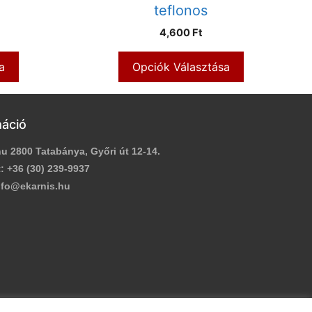
teflonos
4,600 Ft
a
Opciók Választása
máció
u 2800 Tatabánya, Győri út 12-14.
:
+36 (30) 239-9937
fo@ekarnis.hu