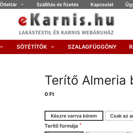
Ötlettár
Szállítás és fizetés
Kapcsolat
Ügy
SÖTÉTÍTŐK
SZALAGFÜGGÖNY
R
Terítő Almeria 
0 Ft
Készre varrva kérem
Csak az a
Terítő formája