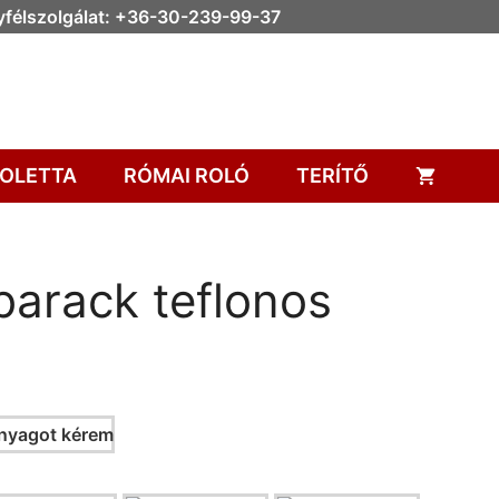
félszolgálat: +36-30-239-99-37
OLETTA
RÓMAI ROLÓ
TERÍTŐ
barack teflonos
nyagot kérem