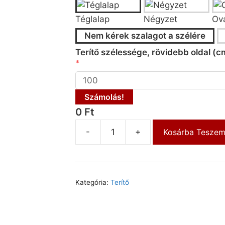
Téglalap
Négyzet
Ová
Nem kérek szalagot a szélére
Terítő szélessége, rövidebb oldal (c
Számolás!
0 Ft
-
+
Kosárba Tesze
Kategória:
Terítő