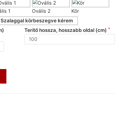
lis 1
Ovális 2
Kör
Szalaggal körbeszegve kérem
m)
Terítő hossza, hosszabb oldal (cm)
m