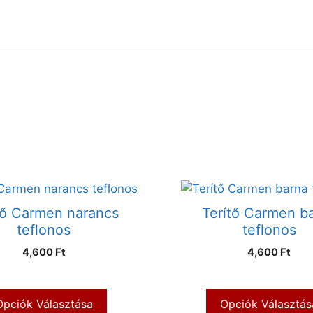
tő Carmen narancs
Terítő Carmen b
teflonos
teflonos
4,600 Ft
4,600 Ft
Opciók Választása
Opciók Választás