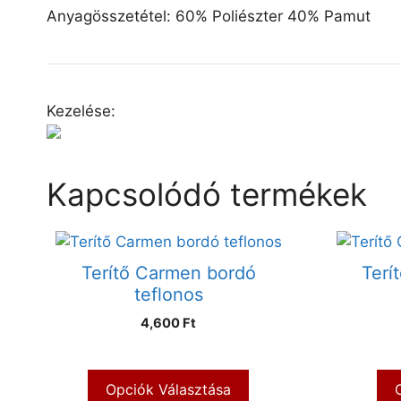
Anyagösszetétel: 60% Poliészter 40% Pamut
Kezelése:
Kapcsolódó termékek
Terítő Carmen bordó
Terí
teflonos
4,600 Ft
Opciók Választása