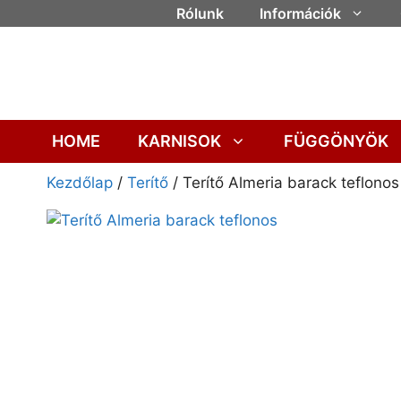
Rólunk
Információk
HOME
KARNISOK
FÜGGÖNYÖK
Kezdőlap
/
Terítő
/ Terítő Almeria barack teflonos