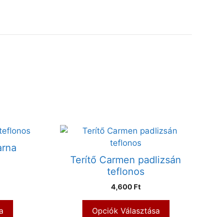
arna
Terítő Carmen padlizsán
teflonos
4,600 Ft
a
Opciók Választása