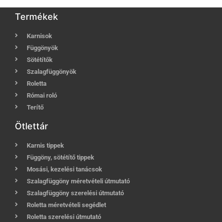
Termékek
Karnisok
Függönyök
Sötétítők
Szalagfüggönyök
Roletta
Római roló
Terítő
Ötlettár
Karnis tippek
Függöny, sötétítő tippek
Mosási, kezelési tanácsok
Szalagfüggöny méretvételi útmutató
Szalagfüggöny szerelési útmutató
Roletta méretvételi segédlet
Roletta szerelési útmutató