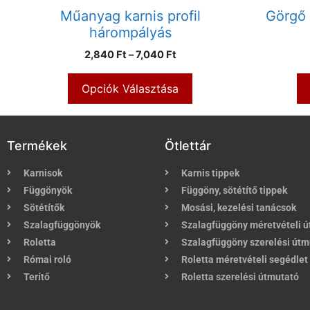
Műanyag karnis profil
Görgő 
hárompályás
2,840
Ft
–
7,040
Ft
Opciók Választása
Termékek
Ötlettár
Karnisok
Karnis tippek
Függönyök
Függöny, sötétítő tippek
Sötétítők
Mosási, kezelési tanácsok
Szalagfüggönyök
Szalagfüggöny méretvételi 
Roletta
Szalagfüggöny szerelési útm
Római roló
Roletta méretvételi segédlet
Terítő
Roletta szerelési útmutató