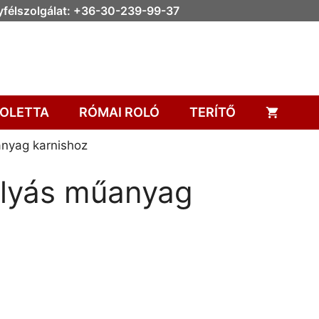
félszolgálat: +36-30-239-99-37
OLETTA
RÓMAI ROLÓ
TERÍTŐ
nyag karnishoz
lyás műanyag