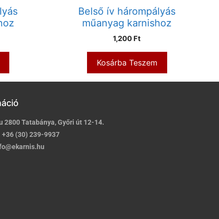
lyás
Belső ív hárompályás
hoz
műanyag karnishoz
1,200
Ft
Kosárba Teszem
máció
u 2800 Tatabánya, Győri út 12-14.
:
+36 (30) 239-9937
fo@ekarnis.hu