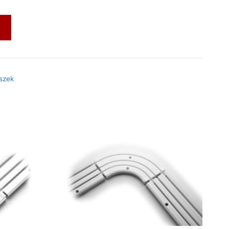
m
szek