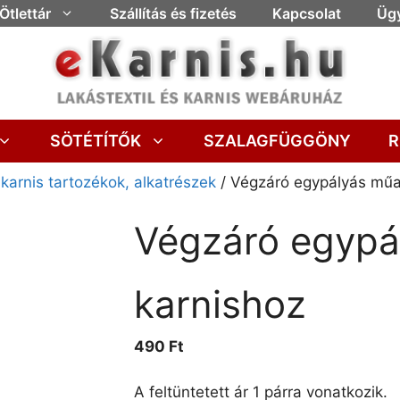
Ötlettár
Szállítás és fizetés
Kapcsolat
Ügy
SÖTÉTÍTŐK
SZALAGFÜGGÖNY
R
arnis tartozékok, alkatrészek
/ Végzáró egypályás műa
Végzáró egypá
karnishoz
490
Ft
A feltüntetett ár 1 párra vonatkozik.