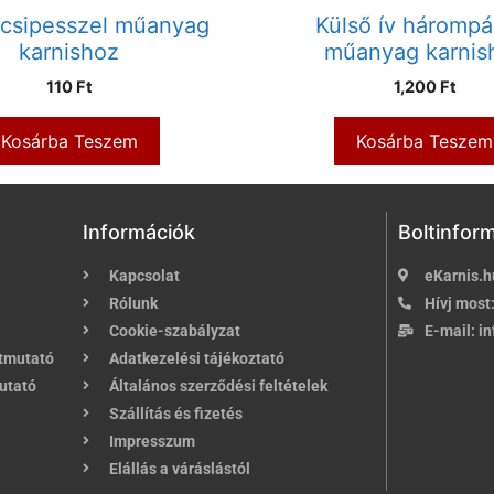
csipesszel műanyag
Külső ív hárompá
karnishoz
műanyag karnis
110
Ft
1,200
Ft
Kosárba Teszem
Kosárba Teszem
Információk
Boltinfor
Kapcsolat
eKarnis.h
Rólunk
Hívj most
Cookie-szabályzat
E-mail:
in
útmutató
Adatkezelési tájékoztató
utató
Általános szerződési feltételek
Szállítás és fizetés
Impresszum
Elállás a váráslástól