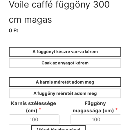
Voile caffé függöny 300
cm magas
0 Ft
A függönyt készre varrva kérem
Csak az anyagot kérem
FÜGGÖNYKALKULÁTOR
A karnis méretét adom meg
A függöny méretét adom meg
Karnis szélessége
Függöny
(cm)
magassága (cm)
Méret jóváhagyása!