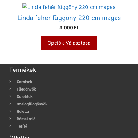
Linda fehér függöny 220 cm magas
3,000 Ft
Opciók Választása
Termékek
Karnisok
Függönyök
Sötétítők
Szalagfüggönyök
Roletta
Római roló
Terítő
Ötlettár