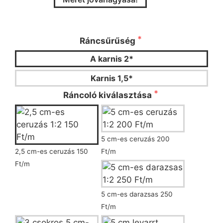
Kérjük válassza ki a ráncsűrűséget és a
ráncoló típusát!
Ráncsűrűség
A karnis 2*
Karnis 1,5*
Ráncoló kiválasztása
5 cm-es ceruzás 200
2,5 cm-es ceruzás 150
Ft/m
Ft/m
5 cm-es darazsas 250
Ft/m