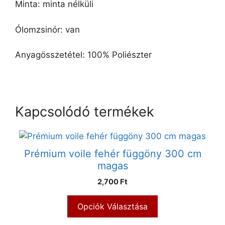
Minta: minta nélküli
Ólomzsinór: van
Anyagösszetétel: 100% Poliészter
Kapcsolódó termékek
Prémium voile fehér függöny 300 cm
magas
2,700 Ft
Opciók Választása