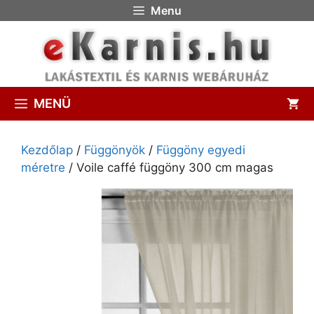
Menu
MENÜ
Kezdőlap
/
Függönyök
/
Függöny egyedi
méretre
/ Voile caffé függöny 300 cm magas