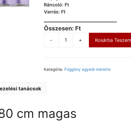
Ráncoló: Ft
Varrás: Ft
_________________________
Összesen: Ft
-
+
Kosárba Tesze
Kategória:
Függöny egyedi méretre
ezelési tanácsok
 180 cm magas