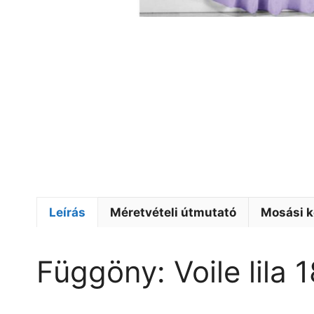
Leírás
Méretvételi útmutató
Mosási k
Függöny: Voile lila