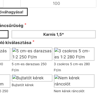
jóváhagyása!
áncsűrűséget és a ráncoló típusát!
áncsűrűség
Karnis 1,5*
ló kiválasztása
00
5 cm-es darazsas 250
3 csokros 5 cm-es 280
Ft/m
Ft/m
Bujtatót kérek
ló 250
Nem kérek ráncolót