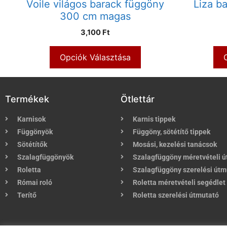
Voile világos barack függöny
Liza b
300 cm magas
3,100 Ft
Opciók Választása
Termékek
Ötlettár
Karnisok
Karnis tippek
Függönyök
Függöny, sötétítő tippek
Sötétítők
Mosási, kezelési tanácsok
Szalagfüggönyök
Szalagfüggöny méretvételi 
Roletta
Szalagfüggöny szerelési útm
Római roló
Roletta méretvételi segédlet
Terítő
Roletta szerelési útmutató