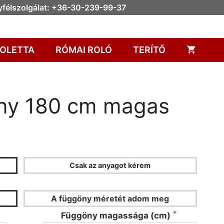
félszolgálat: +36-30-239-99-37
OLETTA
RÓMAI ROLÓ
TERÍTŐ
göny 180 cm magas
Csak az anyagot kérem
ÖNYKALKULÁTOR
A függöny méretét adom meg
Függöny magassága (cm)