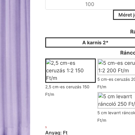
Méret 
Kérjük válassza ki a r
R
A karnis 2*
Ránco
5 cm-es ceruzás 2
2,5 cm-es ceruzás 150
Ft/m
Ft/m
5 cm levarrt ránco
Ft/m
S
Anyag: Ft