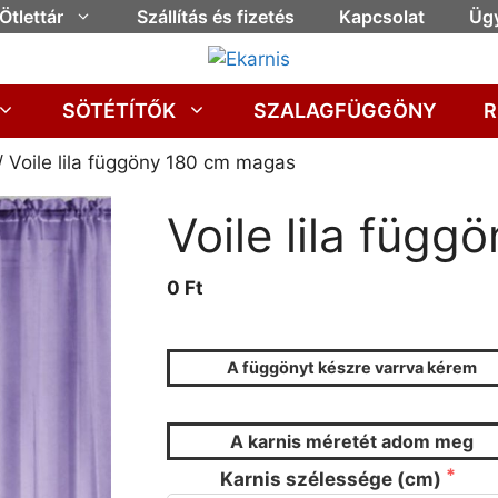
Ötlettár
Szállítás és fizetés
Kapcsolat
Ügy
SÖTÉTÍTŐK
SZALAGFÜGGÖNY
R
/ Voile lila függöny 180 cm magas
Voile lila füg
0 Ft
A függönyt készre varrva kérem
FÜGG
A karnis méretét adom meg
Karnis szélessége (cm)