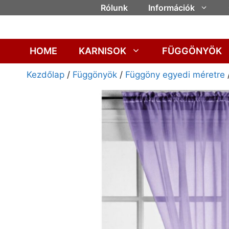
Rólunk
Információk
HOME
KARNISOK
FÜGGÖNYÖK
Kezdőlap
/
Függönyök
/
Függöny egyedi méretre