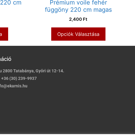
 220 cm
Prémium voile fehér
függöny 220 cm magas
2,400 Ft
a
Opciók Választása
máció
u 2800 Tatabánya, Győri út 12-14.
:
+36 (30) 239-9937
fo@ekarnis.hu