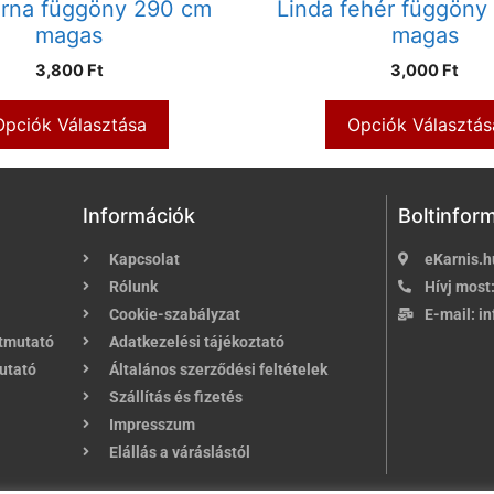
arna függöny 290 cm
Linda fehér függöny
magas
magas
3,800 Ft
3,000 Ft
Opciók Választása
Opciók Választás
Információk
Boltinfor
Kapcsolat
eKarnis.h
Rólunk
Hívj most
Cookie-szabályzat
E-mail:
in
útmutató
Adatkezelési tájékoztató
utató
Általános szerződési feltételek
Szállítás és fizetés
Impresszum
Elállás a váráslástól