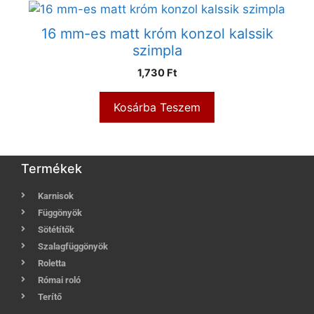
16 mm-es matt króm konzol kalssik
szimpla
1,730
Ft
Kosárba Teszem
Termékek
Karnisok
Függönyök
Sötétítők
Szalagfüggönyök
Roletta
Római roló
Terítő