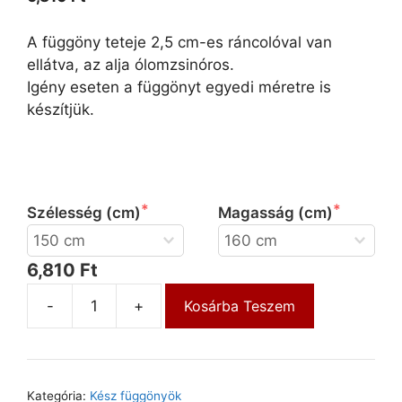
A függöny teteje 2,5 cm-es ráncolóval van
ellátva, az alja ólomzsinóros.
Igény eseten a függönyt egyedi méretre is
készítjük.
 Kérjük válassza ki a függöny szélességét és 
magasságát!
Szélesség (cm)
Magasság (cm)
6,810 Ft
-
+
Kosárba Teszem
Kategória:
Kész függönyök