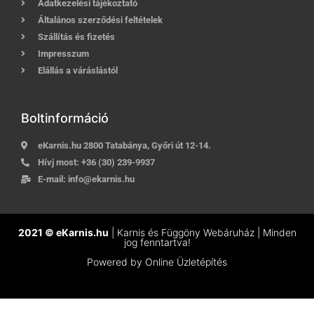
Adatkezelési tájékoztató
Általános szerződési feltételek
Szállítás és fizetés
Impresszum
Elállás a váráslástól
Boltinformáció
eKarnis.hu 2800 Tatabánya, Győri út 12-14.
Hívj most:
+36 (30) 239-9937
E-mail:
info@ekarnis.hu
2021 © eKarnis.hu
| Karnis és Függöny Webáruház | Minden
jog fenntartva!
Powered by
Online Üzletépítés