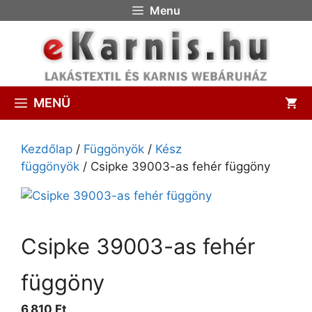
Menu
MENÜ
Kezdőlap
/
Függönyök
/
Kész
függönyök
/ Csipke 39003-as fehér függöny
Csipke 39003-as fehér
függöny
6,810 Ft