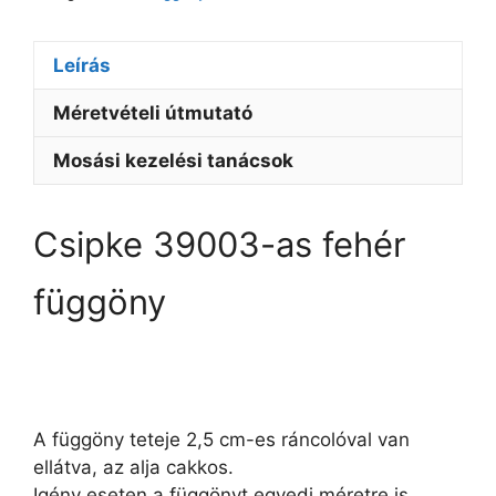
Leírás
Méretvételi útmutató
Mosási kezelési tanácsok
Csipke 39003-as fehér
függöny
A függöny teteje 2,5 cm-es ráncolóval van
ellátva, az alja cakkos.
Igény eseten a függönyt egyedi méretre is