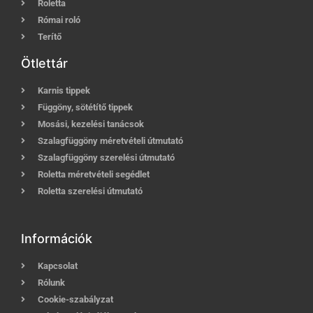
Roletta
Római roló
Terítő
Ötlettár
Karnis tippek
Függöny, sötétítő tippek
Mosási, kezelési tanácsok
Szalagfüggöny méretvételi útmutató
Szalagfüggöny szerelési útmutató
Roletta méretvételi segédlet
Roletta szerelési útmutató
Információk
Kapcsolat
Rólunk
Cookie-szabályzat