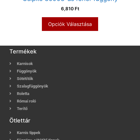
6,810 Ft
Opciók Választása
Termékek
Karnisok
Függönyök
Sötétítők
Szalagfüggönyök
Roletta
Római roló
Terítő
Ötlettár
Karnis tippek