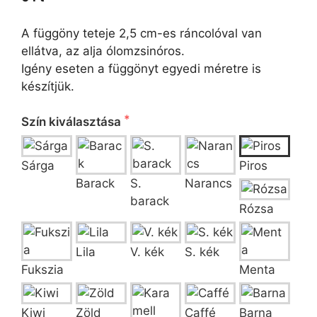
A függöny teteje 2,5 cm-es ráncolóval van
ellátva, az alja ólomzsinóros.
Igény eseten a függönyt egyedi méretre is
készítjük.
Szín kiválasztása
Sárga
Piros
Barack
S.
Narancs
barack
Rózsa
Lila
V. kék
S. kék
Fukszia
Menta
Kiwi
Zöld
Caffé
Barna