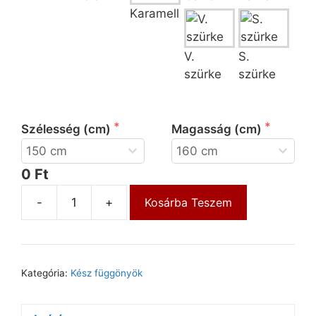
Karamell
V.
S.
szürke
szürke
 Kérjük válassza ki a függöny szélességét és 
magasságát!
Szélesség (cm)
Magasság (cm)
0 Ft
-
+
Kosárba Teszem
Kategória:
Kész függönyök