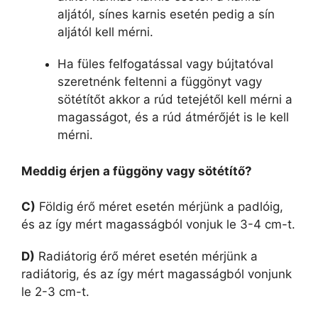
aljától, sínes karnis esetén pedig a sín
aljától kell mérni.
Ha füles felfogatással vagy bújtatóval
szeretnénk feltenni a függönyt vagy
sötétítőt akkor a rúd tetejétől kell mérni a
magasságot, és a rúd átmérőjét is le kell
mérni.
Meddig érjen a függöny vagy sötétítő?
C)
Földig érő méret esetén mérjünk a padlóig,
és az így mért magasságból vonjuk le 3-4 cm-t.
D)
Radiátorig érő méret esetén mérjünk a
radiátorig, és az így mért magasságból vonjunk
le 2-3 cm-t.