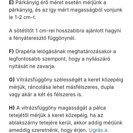
E)
Párkányig érő méret esetén mérjünk a
párkányig, és az így mért magasságból vonjunk
le 1-2 cm-t.
A sötétítőt 1 cm-rel hosszabbra ajánlott hagyni
a fényáteresztő függönynél.
F)
Drapéria lelógásának meghatározásakor a
legfontosabb szempont, hogy a nyílászáró
nyitását ne zavarja.
G)
Vitrázsfüggöny szélességét a keret közepéig
mérjük, ráncolása lehet másfélszeres, dupla
vagy akár a két és félszeres is.
H)
A vitrázsfüggöny magasságát a pálca
tetejétől mérjük a keret közepéig, ha az
ablakszárny tetejére kerül, akkor addig mérjünk
ameddig szeretnénk, hogy érjen.
Ugrás a