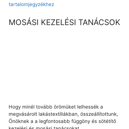
tartalomjegyzékhez
MOSÁSI KEZELÉSI TANÁCSOK
Hogy minél tovább örömüket lelhessék a
megvásárolt lakástextíliákban, összeállítottunk,
Önöknek a a legfontosabb függöny és sötétítő
kezelési és mosási tanácsokat.