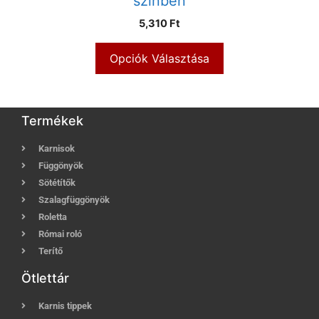
színben
5,310 Ft
Opciók Választása
Termékek
Karnisok
Függönyök
Sötétítők
Szalagfüggönyök
Roletta
Római roló
Terítő
Ötlettár
Karnis tippek