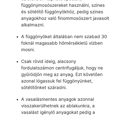
függönymosószereket használni, szines
és sötétítő függönyökhöz, pedig szines
anyagokhoz való finommosószert javasolt
alkalmazni.
A függönyöket általában nem szabad 30
foknál magasabb hőmérsékletű vízben
mosni.
Csak rövid ideig, alacsony
fordulatszámon centrifugáljuk, hogy ne
gyűrödjön meg az anyag. Ezt követően
azonal lógassuk fel függönyünket,
sötétítőnket száradni.
A vasalásmentes anyagok azonnal
visszakerülhetnek az ablakunkra, a
vasalást igénylő anyagokat pedig a