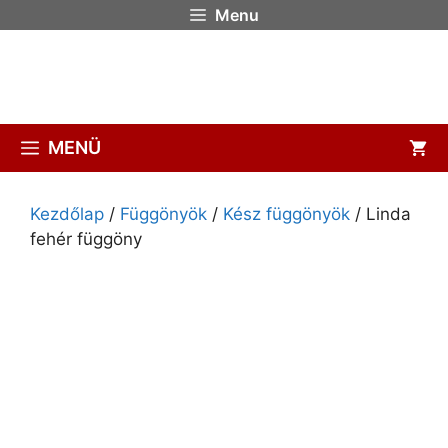
Menu
MENÜ
Kezdőlap
/
Függönyök
/
Kész függönyök
/ Linda
fehér függöny