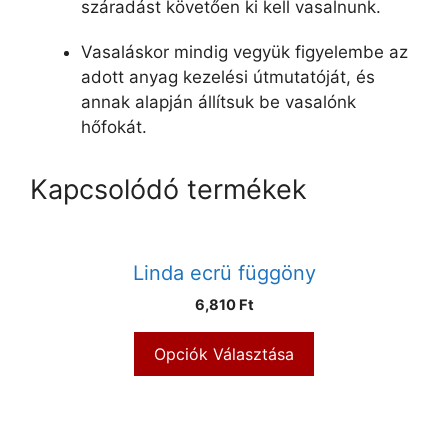
száradást követően ki kell vasalnunk.
Vasaláskor mindig vegyük figyelembe az
adott anyag kezelési útmutatóját, és
annak alapján állítsuk be vasalónk
hőfokát.
Kapcsolódó termékek
Linda ecrü függöny
6,810 Ft
Opciók Választása