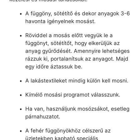
A függöny, sötétítő és dekor anyagok 3-6
havonta igényelnek mosást.
Röviddel a mosás előtt vegyük le a
függönyt, sötétítőt, hogy elkerüljük az
anyag gyűrődését. Amennyire lehetséges
rázzuk ki, portalanítsuk az anyagot. Majd
egy időre áztassuk be.
A lakástextileket mindig külön kell mosni.
Kímélő mosási programot válasszunk.
Ha van, használjunk mosózsákot, esetleg
párnahuzatot.
A fehér függönyökhöz célszerű az
üzletekben kapható speciális