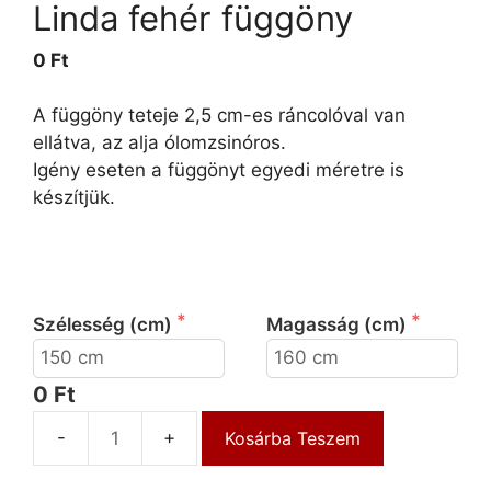
Linda fehér függöny
0 Ft
A függöny teteje 2,5 cm-es ráncolóval van
ellátva, az alja ólomzsinóros.
Igény eseten a függönyt egyedi méretre is
készítjük.
 Kérjük válassza ki a függöny szélességét és 
magasságát!
Szélesség (cm)
Magasság (cm)
0 Ft
Kosárba Teszem