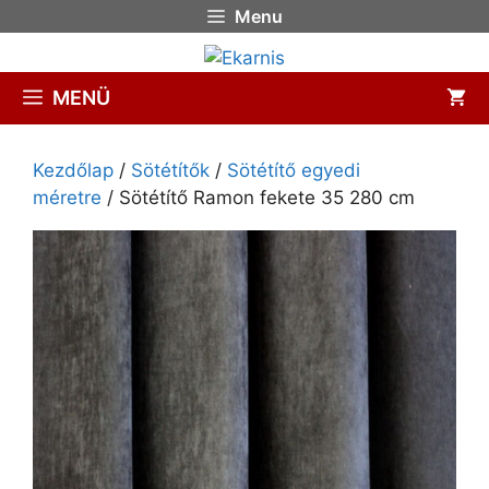
Menu
MENÜ
Kezdőlap
/
Sötétítők
/
Sötétítő egyedi
méretre
/ Sötétítő Ramon fekete 35 280 cm