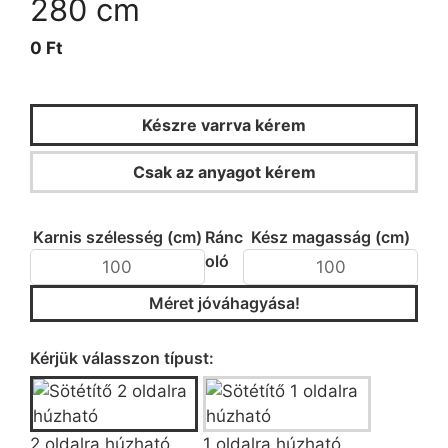
280 cm
0 Ft
Készre varrva kérem
Csak az anyagot kérem
KALKULÁTOR
Karnis szélesség (cm)
Ránc
Kész magasság (cm)
oló
Méret jóváhagyása!
Típus/fazon kiválasztása
Kérjük válasszon típust:
2 oldalra húzható
1 oldalra húzható