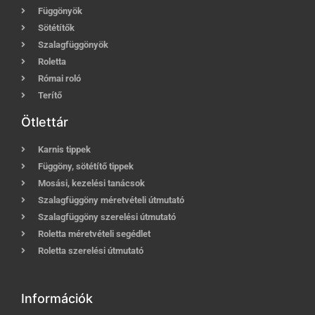
Függönyök
Sötétítők
Szalagfüggönyök
Roletta
Római roló
Terítő
Ötlettár
Karnis tippek
Függöny, sötétítő tippek
Mosási, kezelési tanácsok
Szalagfüggöny méretvételi útmutató
Szalagfüggöny szerelési útmutató
Roletta méretvételi segédlet
Roletta szerelési útmutató
Információk