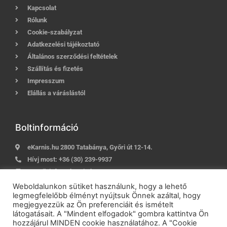
Kapcsolat
Rólunk
Cookie-szabályzat
Adatkezelési tájékoztató
Általános szerződési feltételek
Szállítás és fizetés
Impresszum
Elállás a váráslástól
Boltinformáció
eKarnis.hu 2800 Tatabánya, Győri út 12-14.
Hívj most:
+36 (30) 239-9937
E-mail:
info@ekarnis.hu
Weboldalunkon sütiket használunk, hogy a lehető
legmegfelelőbb élményt nyújtsuk Önnek azáltal, hogy
megjegyezzük az Ön preferenciáit és ismételt
2021 © eKarnis.hu
| Karnis és Függöny Webáruház | Minden
látogatásait. A "Mindent elfogadok" gombra kattintva Ön
jog fenntartva!
hozzájárul MINDEN cookie használatához. A "Cookie