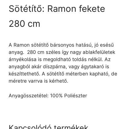
Sötétítő: Ramon fekete
280 cm
A Ramon sötétítő bársonyos hatású, jó esésű
anyag. 280 cm széles így nagy ablakfelületek
árnyékolása is megoldható toldás nélkül. Az
anyagból akár díszpárna, vagy ágytakaró is
készíttethető. A sötétítő méterben kapható, de
méretre varrva is kérhető.
Anyagösszetétel: 100% Poliészter
Kapcsolódó termékek